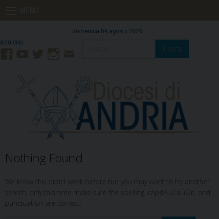
Skip
MENU
to
content
domenica 09 agosto 2026
Cerca
Facebook
YouTube
Twitter
Instagram
Contatti
Mail
Nothing Found
We know this didn’t work before but you may want to try another
search, only this time make sure the spelling, cApitALiZaTiOn, and
punctuation are correct.