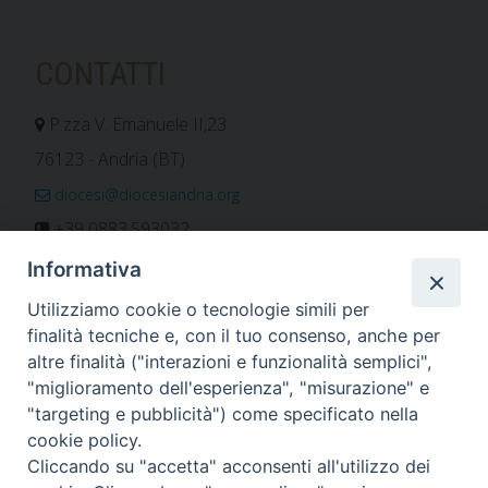
CONTATTI
P.zza V. Emanuele II,23
76123 - Andria (BT)
diocesi@diocesiandria.org
+39 0883.593032
+39 0883.592596
Informativa
ORARIO E CALENDARI
Utilizziamo cookie o tecnologie simili per
finalità tecniche e, con il tuo consenso, anche per
altre finalità ("interazioni e funzionalità semplici",
Orari uffici
"miglioramento dell'esperienza", "misurazione" e
Calendario diocesano
"targeting e pubblicità") come specificato nella
Orario messe
cookie policy.
Cliccando su "accetta" acconsenti all'utilizzo dei