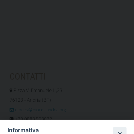
CONTATTI
P.zza V. Emanuele II,23
76123 - Andria (BT)
diocesi@diocesiandria.org
+39 0883.593032
+39 0883.592596
Informativa