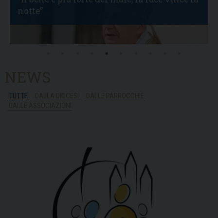
notte”
M
NEWS
TUTTE
DALLA DIOCESI
DALLE PARROCCHIE
DALLE ASSOCIAZIONI
leggi tutto »