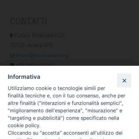
CONTATTI
P.zza V. Emanuele II,23
76123 - Andria (BT)
diocesi@diocesiandria.org
+39 0883.593032
+39 0883.592596
Informativa
ORARIO E CALENDARI
Utilizziamo cookie o tecnologie simili per
finalità tecniche e, con il tuo consenso, anche per
altre finalità ("interazioni e funzionalità semplici",
Orari uffici
"miglioramento dell'esperienza", "misurazione" e
Calendario diocesano
"targeting e pubblicità") come specificato nella
Orario messe
cookie policy.
Cliccando su "accetta" acconsenti all'utilizzo dei