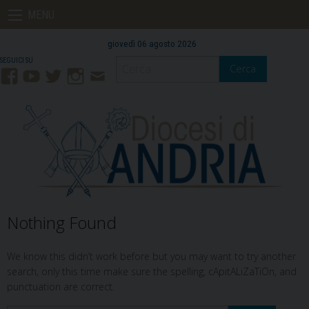
Skip
MENU
to
content
giovedì 06 agosto 2026
Cerca
Facebook
YouTube
Twitter
Instagram
Contatti
Mail
Nothing Found
We know this didn’t work before but you may want to try another
search, only this time make sure the spelling, cApitALiZaTiOn, and
punctuation are correct.