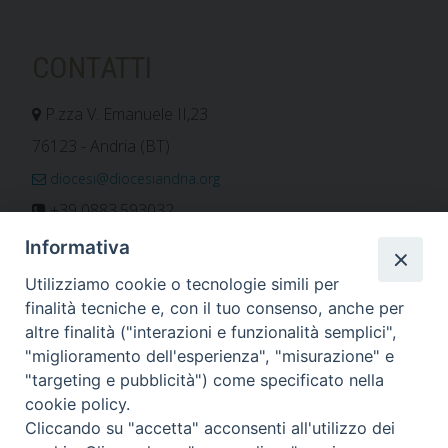
CONTATTI
P.zza V. Emanuele II,23
76123 - Andria (BT)
diocesi@diocesiandria.org
+39 0883.593032
+39 0883.592596
Informativa
ORARIO E CALENDARI
Utilizziamo cookie o tecnologie simili per
finalità tecniche e, con il tuo consenso, anche per
altre finalità ("interazioni e funzionalità semplici",
Orari uffici
"miglioramento dell'esperienza", "misurazione" e
Calendario diocesano
"targeting e pubblicità") come specificato nella
Orario messe
cookie policy.
Cliccando su "accetta" acconsenti all'utilizzo dei