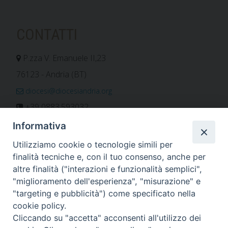
CONTATTI
P.zza V. Emanuele II,23
76123 - Andria (BT)
diocesi@diocesiandria.org
+39 0883.593032
+39 0883.592596
Informativa
ORARIO E CALENDARI
Utilizziamo cookie o tecnologie simili per
finalità tecniche e, con il tuo consenso, anche per
altre finalità ("interazioni e funzionalità semplici",
Orari uffici
"miglioramento dell'esperienza", "misurazione" e
Calendario diocesano
"targeting e pubblicità") come specificato nella
Orario messe
cookie policy.
Cliccando su "accetta" acconsenti all'utilizzo dei