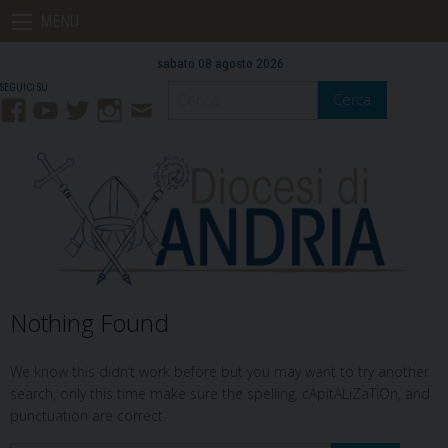
Skip
MENU
to
content
sabato 08 agosto 2026
Cerca
Facebook
YouTube
Twitter
Instagram
Contatti
Mail
Nothing Found
We know this didn’t work before but you may want to try another
search, only this time make sure the spelling, cApitALiZaTiOn, and
punctuation are correct.