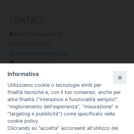
CONTATTI
P.zza V. Emanuele II,23
76123 - Andria (BT)
diocesi@diocesiandria.org
+39 0883.593032
+39 0883.592596
Informativa
ORARIO E CALENDARI
Utilizziamo cookie o tecnologie simili per
finalità tecniche e, con il tuo consenso, anche per
altre finalità ("interazioni e funzionalità semplici",
Orari uffici
"miglioramento dell'esperienza", "misurazione" e
Calendario diocesano
"targeting e pubblicità") come specificato nella
Orario messe
cookie policy.
Cliccando su "accetta" acconsenti all'utilizzo dei