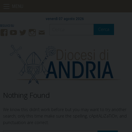
Skip
MENU
to
content
venerdì 07 agosto 2026
Cerca
Facebook
YouTube
Twitter
Instagram
Contatti
Mail
Nothing Found
We know this didn’t work before but you may want to try another
search, only this time make sure the spelling, cApitALiZaTiOn, and
punctuation are correct.