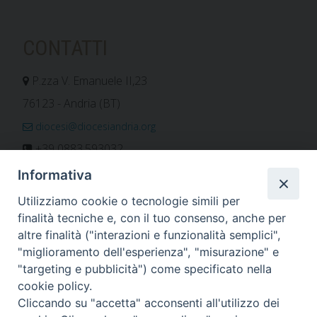
CONTATTI
P.zza V. Emanuele II,23
76123 - Andria (BT)
diocesi@diocesiandria.org
+39 0883.593032
+39 0883.592596
Informativa
ORARIO E CALENDARI
Utilizziamo cookie o tecnologie simili per
finalità tecniche e, con il tuo consenso, anche per
altre finalità ("interazioni e funzionalità semplici",
Orari uffici
"miglioramento dell'esperienza", "misurazione" e
Calendario diocesano
"targeting e pubblicità") come specificato nella
Orario messe
cookie policy.
Cliccando su "accetta" acconsenti all'utilizzo dei