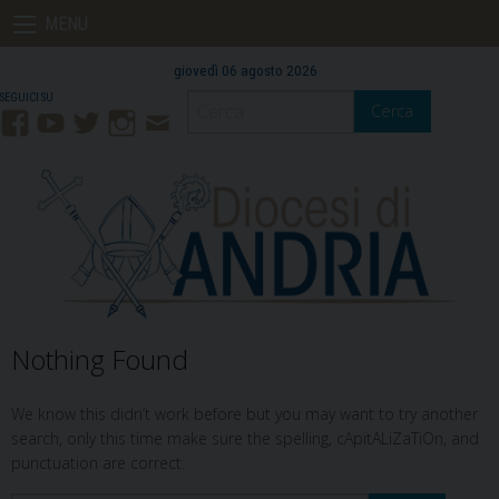
Skip
MENU
to
content
giovedì 06 agosto 2026
Cerca
Facebook
YouTube
Twitter
Instagram
Contatti
Mail
Nothing Found
We know this didn’t work before but you may want to try another
search, only this time make sure the spelling, cApitALiZaTiOn, and
punctuation are correct.