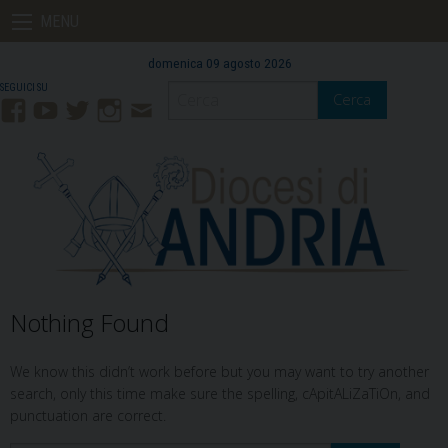
Skip
MENU
to
content
domenica 09 agosto 2026
Cerca
Facebook
YouTube
Twitter
Instagram
Contatti
Mail
Nothing Found
We know this didn’t work before but you may want to try another
search, only this time make sure the spelling, cApitALiZaTiOn, and
punctuation are correct.