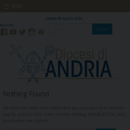
Skip
MENU
to
content
sabato 08 agosto 2026
Cerca
Facebook
YouTube
Twitter
Instagram
Contatti
Mail
Nothing Found
We know this didn’t work before but you may want to try another
search, only this time make sure the spelling, cApitALiZaTiOn, and
punctuation are correct.