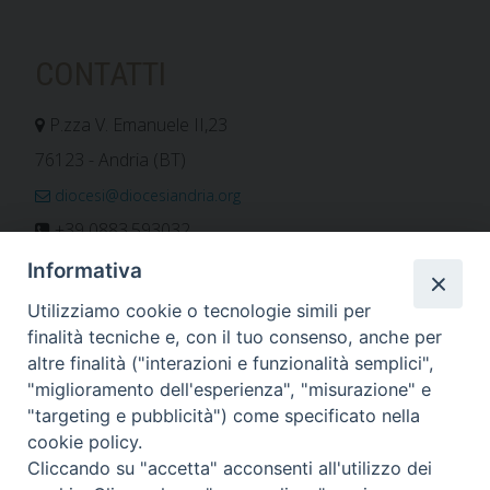
CONTATTI
P.zza V. Emanuele II,23
76123 - Andria (BT)
diocesi@diocesiandria.org
+39 0883.593032
+39 0883.592596
Informativa
ORARIO E CALENDARI
Utilizziamo cookie o tecnologie simili per
finalità tecniche e, con il tuo consenso, anche per
altre finalità ("interazioni e funzionalità semplici",
Orari uffici
"miglioramento dell'esperienza", "misurazione" e
Calendario diocesano
"targeting e pubblicità") come specificato nella
Orario messe
cookie policy.
Cliccando su "accetta" acconsenti all'utilizzo dei