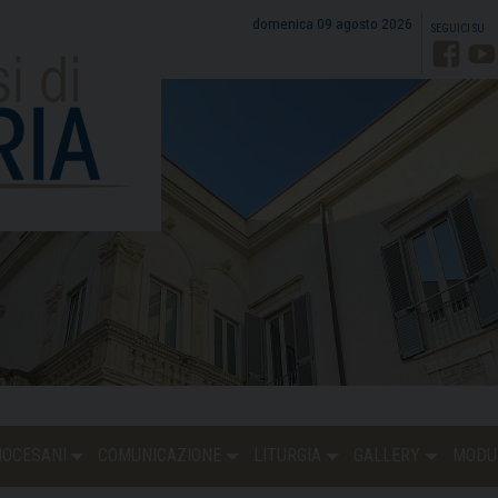
domenica 09 agosto 2026
Faceb
Y
DIOCESANI
COMUNICAZIONE
LITURGIA
GALLERY
MODU