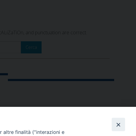
itALiZaTiOn, and punctuation are correct.
Cerca
altre finalità ("interazioni e