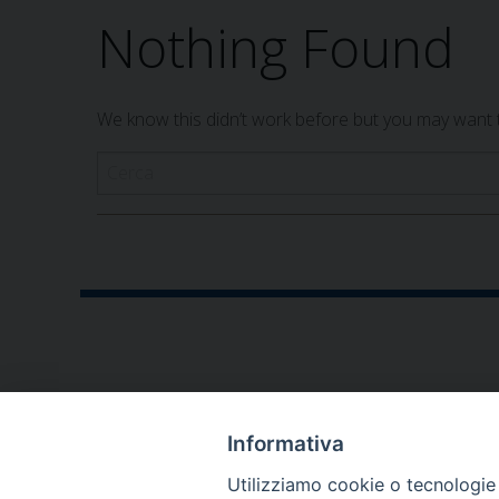
Nothing Found
We know this didn’t work before but you may want to
CONTATTI
Informativa
P.zza V. Emanuele II,23
Utilizziamo cookie o tecnologie s