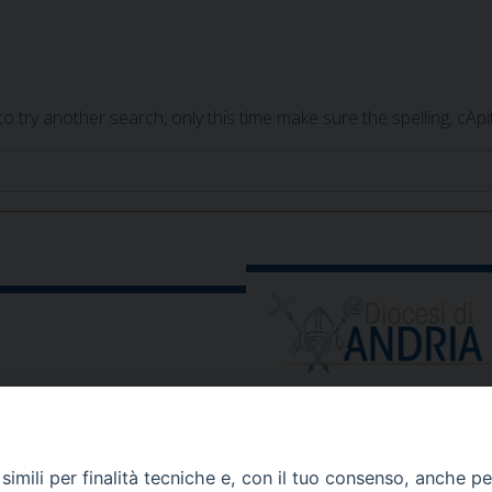
 try another search, only this time make sure the spelling, cAp
ORARIO E CALENDARI
Orari uffici
imili per finalità tecniche e, con il tuo consenso, anche per 