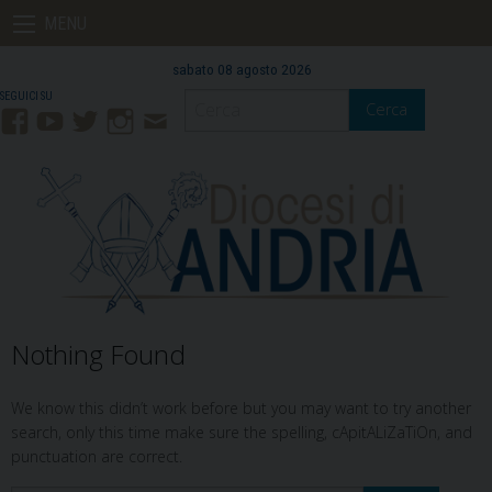
Skip
MENU
to
content
sabato 08 agosto 2026
Cerca
Facebook
YouTube
Twitter
Instagram
Contatti
Mail
Nothing Found
We know this didn’t work before but you may want to try another
search, only this time make sure the spelling, cApitALiZaTiOn, and
punctuation are correct.