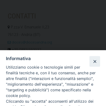
CONTATTI
P.zza V. Emanuele II,23
76123 - Andria (BT)
diocesi@diocesiandria.org
+39 0883.593032
+39 0883.592596
Informativa
ORARIO E CALENDARI
Utilizziamo cookie o tecnologie simili per
finalità tecniche e, con il tuo consenso, anche per
altre finalità ("interazioni e funzionalità semplici",
Orari uffici
"miglioramento dell'esperienza", "misurazione" e
Calendario diocesano
"targeting e pubblicità") come specificato nella
Orario messe
cookie policy.
Cliccando su "accetta" acconsenti all'utilizzo dei