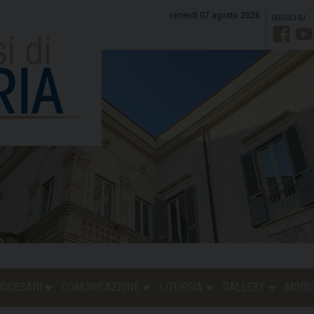
venerdì 07 agosto 2026
Faceb
Y
DIOCESANI
COMUNICAZIONE
LITURGIA
GALLERY
MODU