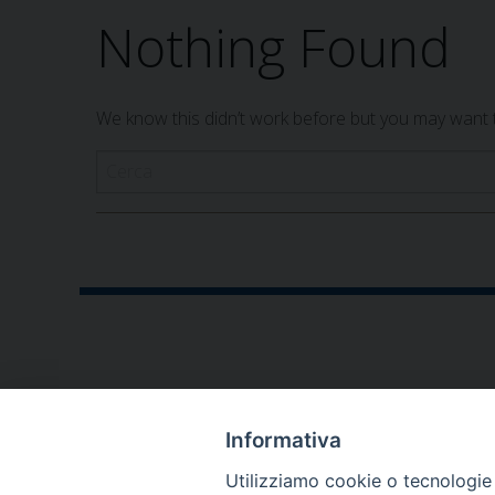
Nothing Found
We know this didn’t work before but you may want to
CONTATTI
Informativa
P.zza V. Emanuele II,23
Utilizziamo cookie o tecnologie s