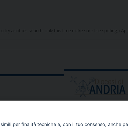
 try another search, only this time make sure the spelling, cAp
ORARIO E CALENDARI
Orari uffici
imili per finalità tecniche e, con il tuo consenso, anche per 