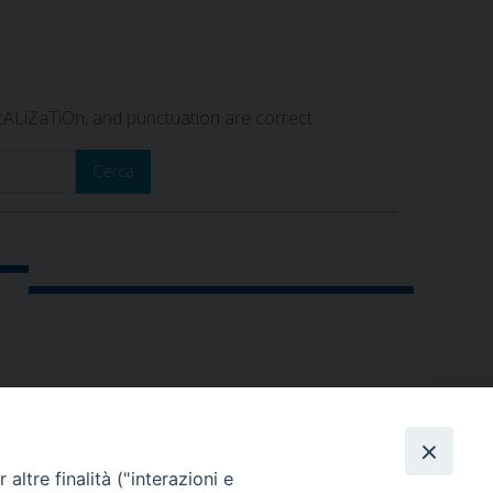
itALiZaTiOn, and punctuation are correct.
Cerca
altre finalità ("interazioni e