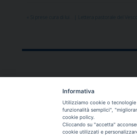
«
Si prese cura di lui… | Lettera pastorale del Vesc
CONTATTI
Informativa
P.zza V. Emanuele II,23
Utilizziamo cookie o tecnologie s
76123 - Andria (BT)
funzionalità semplici", "miglior
cookie policy.
diocesi@diocesiandria.org
Cliccando su "accetta" acconsent
+39 0883.593032
cookie utilizzati e personalizza