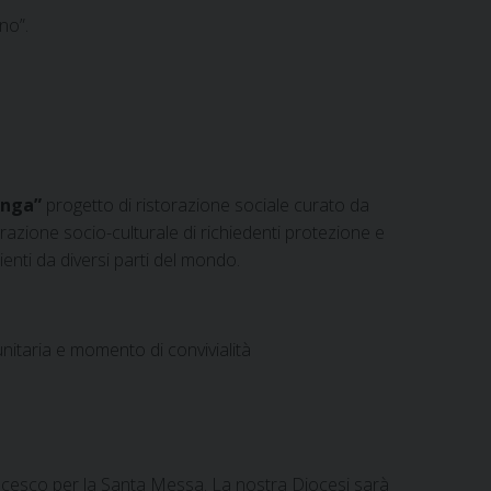
no”.
anga”
progetto di ristorazione sociale curato da
grazione socio-culturale di richiedenti protezione e
enti da diversi parti del mondo.
nitaria e momento di convivialità
Francesco per la Santa Messa. La nostra Diocesi sarà