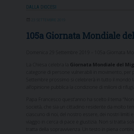
DALLA DIOCESI
23 SETTEMBRE 2019
105a Giornata Mondiale del
Domenica 29 Settembre 2019 – 105a Giornata Mondi
La Chiesa celebra la
Giornata Mondiale del Mig
categorie di persone vulnerabili in movimento, per 
Settembre prossimo si celebrerà in tutto il mondo 
all’opinione pubblica la condizione di milioni di rifug
Papa Francesco quest’anno ha scelto il tema “Non si
società, che sia un cittadino residente da molto tem
ciascuno di noi, del nostro essere, dei nostri limiti e
viaggio in cerca di pace e giustizia. Non si tratta sol
tratta della sopravvivenza. Un testo in piena contin