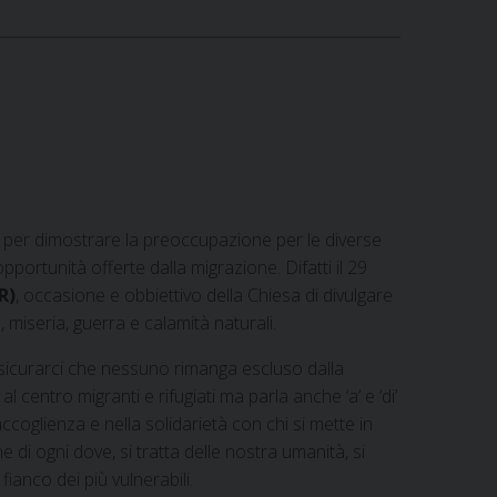
 per dimostrare la preoccupazione per le diverse
ortunità offerte dalla migrazione. Difatti il 29
R)
, occasione e obbiettivo della Chiesa di divulgare
e, miseria, guerra e calamità naturali.
assicurarci che nessuno rimanga escluso dalla
centro migranti e rifugiati ma parla anche ‘a’ e ‘di’
’accoglienza e nella solidarietà con chi si mette in
ne di ogni dove, si tratta delle nostra umanità, si
ianco dei più vulnerabili.