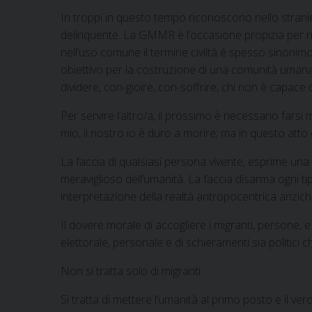
In troppi in questo tempo riconoscono nello strani
delinquente. La GMMR è l’occasione propizia per ricord
nell’uso comune il termine civiltà è spesso sinonimo
obiettivo per la costruzione di una comunità umana 
dividere, con-gioire, con-soffrire, chi non è capace
Per servire l’altro/a, il prossimo è necessario farsi mi
mio, il nostro io è duro a morire; ma in questo atto di
La faccia di qualsiasi persona vivente, esprime una 
meraviglioso dell’umanità. La faccia disarma ogni tip
interpretazione della realtà antropocentrica anzic
Il dovere morale di accogliere i migranti, persone, 
elettorale, personale e di schieramenti sia politici
Non si tratta solo di migranti.
Si tratta di mettere l’umanità al primo posto e il ve