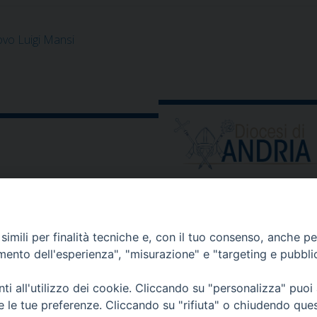
ovo Luigi Mansi
ORARIO E CALENDARI
Orari uffici
imili per finalità tecniche e, con il tuo consenso, anche per 
Calendario diocesano
amento dell'esperienza", "misurazione" e "targeting e pubbli
Orario messe
i all'utilizzo dei cookie. Cliccando su "personalizza" puoi
re le tue preferenze. Cliccando su "rifiuta" o chiudendo que