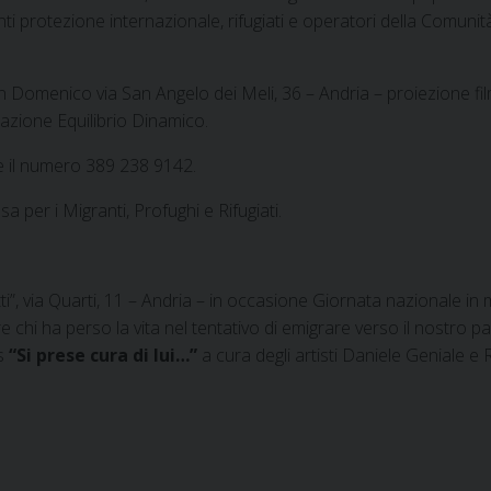
 protezione internazionale, rifugiati e operatori della Comunità 
n Domenico via San Angelo dei Meli, 36 – Andria – proiezione fi
iazione Equilibrio Dinamico.
re il numero 389 238 9142.
 per i Migranti, Profughi e Rifugiati.
, via Quarti, 11 – Andria – in occasione Giornata nazionale in mem
chi ha perso la vita nel tentativo di emigrare verso il nostro pae
s
“Si prese cura di lui…”
a cura degli artisti Daniele Geniale e 