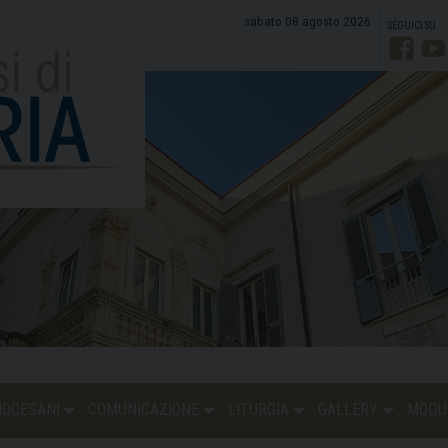
sabato 08 agosto 2026
Faceb
Y
DIOCESANI
COMUNICAZIONE
LITURGIA
GALLERY
MODU