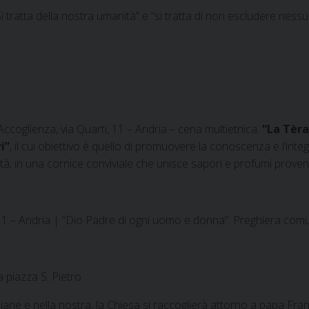
 “Si tratta della nostra umanità” e “si tratta di non escludere nessu
ccoglienza, via Quarti, 11 – Andria – cena multietnica.
“La Tèr
i”
, il cui obiettivo è quello di promuovere la conoscenza e l’inte
tà, in una cornice conviviale che unisce sapori e profumi proveni
11 – Andria | “Dio Padre di ogni uomo e donna”. Preghiera comu
piazza S. Pietro.
taliane e nella nostra, la Chiesa si raccoglierà attorno a papa 