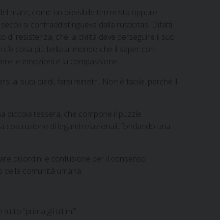
del mare, come un possibile terrorista oppure
secoli si contraddistingueva dalla rusticitas. Difatti
di resistenza, che la civiltà deve perseguire il suo
 c’è cosa più bella al mondo che il saper con-
ivere le emozioni e la compassione.
si ai suoi piedi, farsi ministri. Non è facile, perché il
 una piccola tessera, che compone il puzzle
r la costruzione di legami relazionali, fondando una
reare disordini e confusione per il consenso
nto della comunità umana.
utto “prima gli ultimi”.