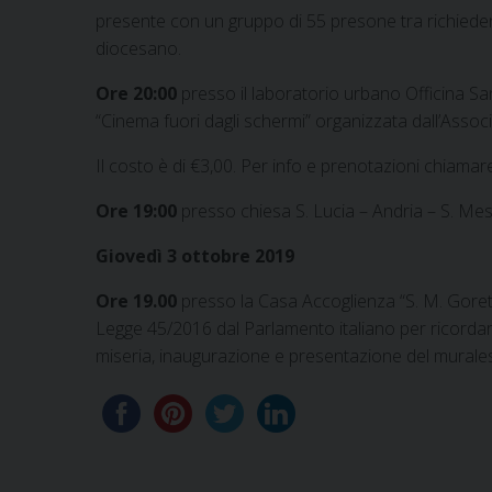
presente con un gruppo di 55 presone tra richiedenti
diocesano.
Ore 20:00
presso il laboratorio urbano Officina Sa
“Cinema fuori dagli schermi” organizzata dall’Assoc
Il costo è di €3,00. Per info e prenotazioni chiama
Ore 19:00
presso chiesa S. Lucia – Andria – S. Messa
Giovedì 3 ottobre 2019
Ore 19.00
presso la Casa Accoglienza “S. M. Goretti”
Legge 45/2016 dal Parlamento italiano per ricordare 
miseria, inaugurazione e presentazione del murale