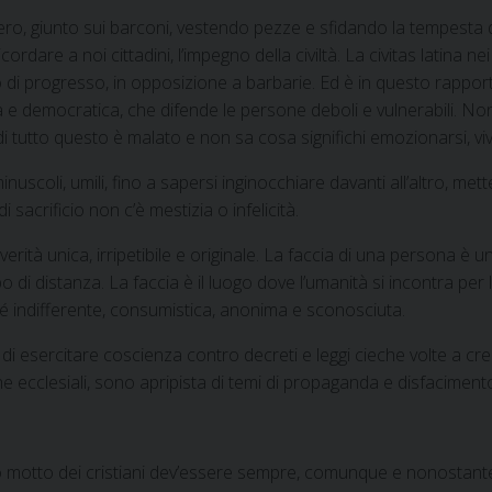
ero, giunto sui barconi, vestendo pezze e sfidando la tempesta 
are a noi cittadini, l’impegno della civiltà. La civitas latina nei 
 di progresso, in opposizione a barbarie. Ed è in questo rapporto 
e democratica, che difende le persone deboli e vulnerabili. Non
 di tutto questo è malato e non sa cosa significhi emozionarsi, v
nuscoli, umili, fino a sapersi inginocchiare davanti all’altro, metter
 sacrificio non c’è mestizia o infelicità.
verità unica, irripetibile e originale. La faccia di una persona è
o di distanza. La faccia è il luogo dove l’umanità si incontra pe
hé indifferente, consumistica, anonima e sconosciuta.
e di esercitare coscienza contro decreti e leggi cieche volte a c
 che ecclesiali, sono apripista di temi di propaganda e disfacime
ro motto dei cristiani dev’essere sempre, comunque e nonostante t