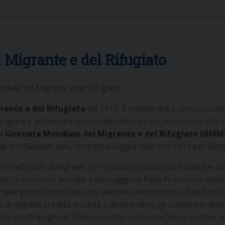
 Migrante e del Rifugiato
ale del Migrante e del Rifugiato
rante e del Rifugiato
dal 1914. È sempre stata un’occasione
pregare e aumentare la consapevolezza e la conoscenza sulle opp
la
Giornata Mondiale del Migrante e del Rifugiato (GMM
iati e richiedenti asilo, costretti a fuggire dalle loro terre per fam
 tratta solo di migranti” per mostrarci i nostri punti deboli e 
po, o un nuovo arrivato. Il messaggio di Papa Francesco mette al 
 delle grandi potenzialità che abbiamo nel riscoprirci fratelli nell
o di migranti si tratta di carità e dovere verso gli uomini e le don
uità con l’impegno di Francesco che vuole una Chiesa sempre al f