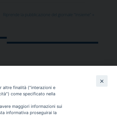
Riprende la pubblicazione del giornale “Insieme”
»
altre finalità ("interazioni e
cità") come specificato nella
 avere maggiori informazioni sui
sta informativa proseguirai la