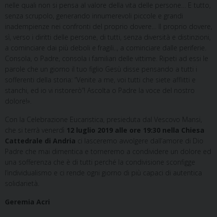
nelle quali non si pensa al valore della vita delle persone… E tutto,
senza scrupolo, generando innumerevoli piccole e grandi
inadempienze nei confronti del proprio dovere… Il proprio dovere,
sì, verso i diritti delle persone, di tutti, senza diversità e distinzioni,
a cominciare dai più deboli e fragili.., a cominciare dalle periferie.
Consola, o Padre, consola i familiari delle vittime. Ripeti ad essi le
parole che un giorno il tuo figlio Gesù disse pensando a tutti i
sofferenti della storia: “Venite a me, voi tutti che siete afflitti e
stanchi, ed io vi ristorerò”! Ascolta o Padre la voce del nostro
dolore!».
Con la Celebrazione Eucaristica, presieduta dal Vescovo Mansi,
che si terrà venerdì
12 luglio 2019 alle ore 19:30 nella Chiesa
Cattedrale di Andria
ci lasceremo avvolgere dall’amore di Dio
Padre che mai dimentica e torneremo a condividere un dolore ed
una sofferenza che è di tutti perché la condivisione sconfigge
l’individualismo e ci rende ogni giorno di più capaci di autentica
solidarietà.
Geremia Acri