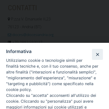
CONTATTI
P.zza V. Emanuele II,23
76123 - Andria (BT)
diocesi@diocesiandria.org
+39 0883.593032
+39 0883.592596
Informativa
ORARIO E CALENDARI
Utilizziamo cookie o tecnologie simili per
finalità tecniche e, con il tuo consenso, anche per
altre finalità ("interazioni e funzionalità semplici",
Orari uffici
"miglioramento dell'esperienza", "misurazione" e
Calendario diocesano
"targeting e pubblicità") come specificato nella
Orario messe
cookie policy.
Cliccando su "accetta" acconsenti all'utilizzo dei
cookie. Cliccando su "personalizza" puoi avere
maggiori informazioni sui cookie utilizzati e