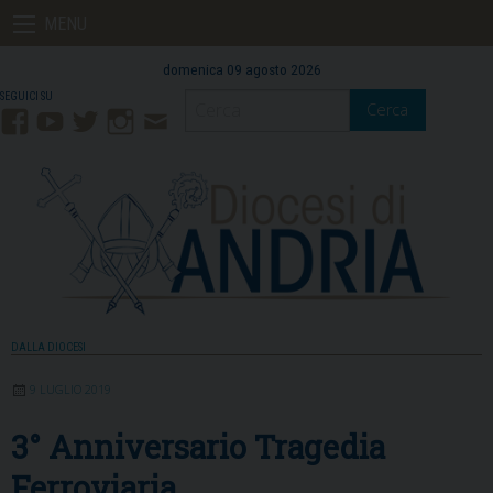
Skip
MENU
to
content
domenica 09 agosto 2026
Cerca
Facebook
YouTube
Twitter
Instagram
Contatti
Mail
DALLA DIOCESI
9 LUGLIO 2019
3° Anniversario Tragedia
Ferroviaria