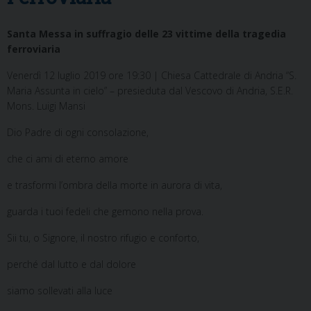
Santa Messa in suffragio delle 23 vittime della tragedia
ferroviaria
Venerdì 12 luglio 2019 ore 19:30 | Chiesa Cattedrale di Andria “S.
Maria Assunta in cielo” – presieduta dal Vescovo di Andria, S.E.R.
Mons. Luigi Mansi
Dio Padre di ogni consolazione,
che ci ami di eterno amore
e trasformi l’ombra della morte in aurora di vita,
guarda i tuoi fedeli che gemono nella prova.
Sii tu, o Signore, il nostro rifugio e conforto,
perché dal lutto e dal dolore
siamo sollevati alla luce