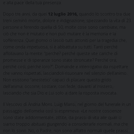
e alla pace della tua presenza.
Dopo tre anni, da quel
12 luglio 2016,
quando lo scontro tra due
treni seminò morte, dolore e indignazione, spezzando la vita di 23
persone e ferendo quella di 50, molte cose sono cambiate, ma
ciò che non è mutato e non può mutare è la memoria e la
sofferenza. Quel giorno ci lasciò tutti attoniti per la tragedia che,
come onda impetuosa, si è abbattuta su tutti. Tanti perché
affollavano la mente: “perché? perché queste vite cariche di
promesse e di speranze sono state stroncate? Perché ora,
perché così, perché loro?”. Domande e interrogativi da rispettare
che vanno rispettati, lasciandoli risuonare nel silenzio dell’animo.
Non esistono “anestetici” capaci di placare questo grido
dell’anima: occorre, sostare, con fede, davanti al mistero,
lasciando che sia Dio e Lui solo a dare la risposta invocata.
Il Vescovo di Andria Mons. Luigi Mansi, nel giorno del funerale in un
passaggio dell’omelia così si esprimeva: «Le nostre coscienze
sono state addormentate, zittite, da prassi di vita alle quali ci
siamo troppo abituati giungendo a considerarle normali, ma che
non lo sono. No, o Padre, non sono affatto normali quelle prassi…