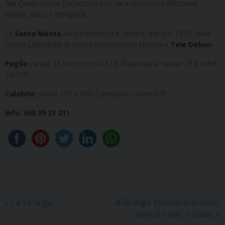
Alla Celebrazione Eucaristica non sarà consentito effettuare
riprese video e fotografie.
La
Santa Messa
sarà trasmessa in diretta, alle ore 19:30, dalla
chiesa Cattedrale di Andria sull’emittente televisiva
Tele Dehon:
Puglia
canale 18 in e in hd sul 518, Basilicata al canale 18 e in hd
sul 518
Calabria
canale 272 e 690, Campania canale 628
Info: 368 39 23 211
«
La Téranga
#Teranga: Pensieri in prestito
– idee di Faber e Gaber
»