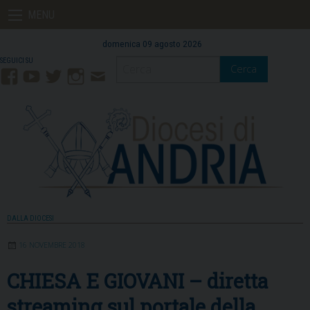
Skip
MENU
to
content
domenica 09 agosto 2026
Cerca
Facebook
YouTube
Twitter
Instagram
Contatti
Mail
DALLA DIOCESI
16 NOVEMBRE 2018
CHIESA E GIOVANI – diretta
streaming sul portale della