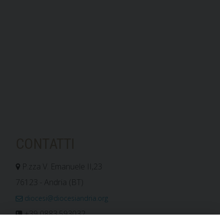
CONTATTI
P.zza V. Emanuele II,23
76123 - Andria (BT)
diocesi@diocesiandria.org
+39 0883.593032