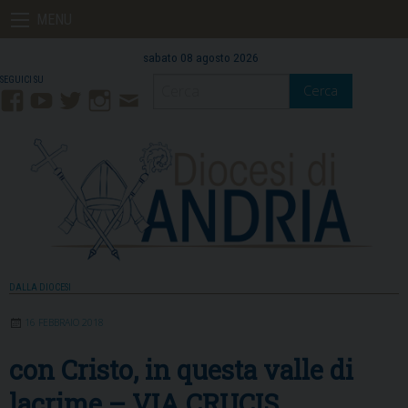
Skip
MENU
to
content
sabato 08 agosto 2026
Cerca
Facebook
YouTube
Twitter
Instagram
Contatti
Mail
DALLA DIOCESI
16 FEBBRAIO 2018
con Cristo, in questa valle di
lacrime – VIA CRUCIS