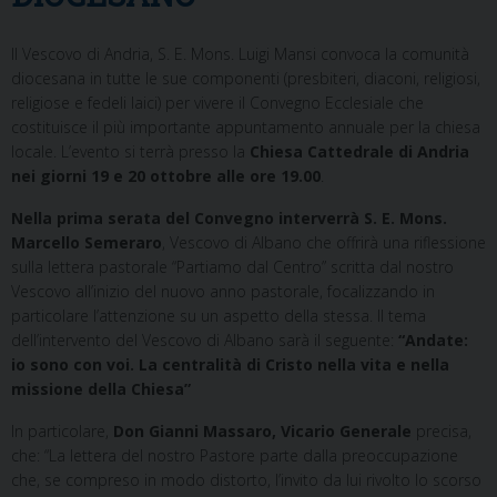
Il Vescovo di Andria, S. E. Mons. Luigi Mansi convoca la comunità
diocesana in tutte le sue componenti (presbiteri, diaconi, religiosi,
religiose e fedeli laici) per vivere il Convegno Ecclesiale che
costituisce il più importante appuntamento annuale per la chiesa
locale. L’evento si terrà presso la
Chiesa Cattedrale di Andria
nei giorni 19 e 20 ottobre alle ore 19.00
.
Nella prima serata del Convegno interverrà S. E. Mons.
Marcello Semeraro
, Vescovo di Albano che offrirà una riflessione
sulla lettera pastorale “Partiamo dal Centro” scritta dal nostro
Vescovo all’inizio del nuovo anno pastorale, focalizzando in
particolare l’attenzione su un aspetto della stessa. Il tema
dell’intervento del Vescovo di Albano sarà il seguente:
“Andate:
io sono con voi. La centralità di Cristo nella vita e nella
missione della Chiesa”
In particolare,
Don Gianni Massaro, Vicario Generale
precisa,
che: “La lettera del nostro Pastore parte dalla preoccupazione
che, se compreso in modo distorto, l’invito da lui rivolto lo scorso