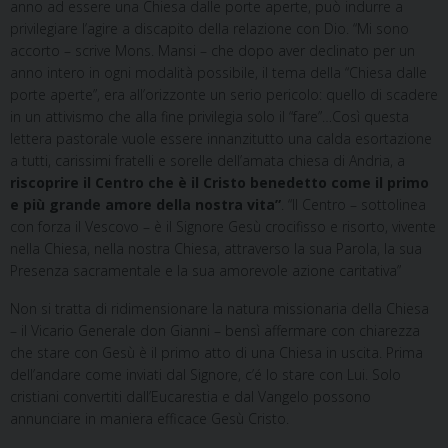
anno ad essere una Chiesa dalle porte aperte, può indurre a
privilegiare l’agire a discapito della relazione con Dio. “Mi sono
accorto – scrive Mons. Mansi – che dopo aver declinato per un
anno intero in ogni modalità possibile, il tema della “Chiesa dalle
porte aperte”, era all’orizzonte un serio pericolo: quello di scadere
in un attivismo che alla fine privilegia solo il “fare”…Così questa
lettera pastorale vuole essere innanzitutto una calda esortazione
a tutti, carissimi fratelli e sorelle dell’amata chiesa di Andria, a
riscoprire il Centro che è il Cristo benedetto come il primo
e più grande amore della nostra vita”
. “Il Centro – sottolinea
con forza il Vescovo – è il Signore Gesù crocifisso e risorto, vivente
nella Chiesa, nella nostra Chiesa, attraverso la sua Parola, la sua
Presenza sacramentale e la sua amorevole azione caritativa”
Non si tratta di ridimensionare la natura missionaria della Chiesa
– il Vicario Generale don Gianni – bensì affermare con chiarezza
che stare con Gesù è il primo atto di una Chiesa in uscita. Prima
dell’andare come inviati dal Signore, c’é lo stare con Lui. Solo
cristiani convertiti dall’Eucarestia e dal Vangelo possono
annunciare in maniera efficace Gesù Cristo.