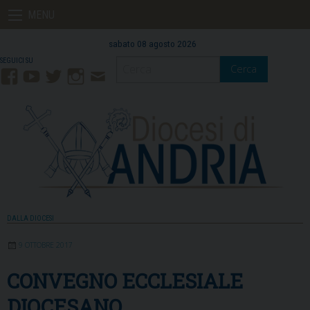
Skip
MENU
to
content
sabato 08 agosto 2026
Cerca
Facebook
YouTube
Twitter
Instagram
Contatti
Mail
DALLA DIOCESI
9 OTTOBRE 2017
CONVEGNO ECCLESIALE
DIOCESANO