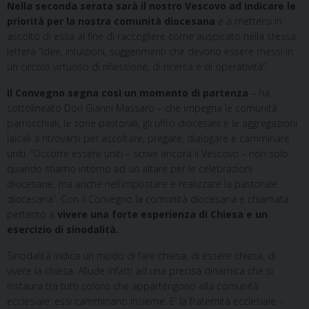
Nella seconda serata sarà il nostro Vescovo
ad indicare le
priorità per la nostra comunità diocesana
e a mettersi in
ascolto di essa al fine di raccogliere come auspicato nella stessa
lettera “idee, intuizioni, suggerimenti che devono essere messi in
un circolo virtuoso di riflessione, di ricerca e di operatività”.
Il Convegno segna così un momento di partenza
– ha
sottolineato Don Gianni Massaro – che impegna le comunità
parrocchiali, le zone pastorali, gli uffici diocesani e le aggregazioni
laicali a ritrovarsi per ascoltare, pregare, dialogare e camminare
uniti. “Occorre essere uniti – scrive ancora il Vescovo – non solo
quando stiamo intorno ad un altare per le celebrazioni
diocesane, ma anche nell’impostare e realizzare la pastorale
diocesana”. Con il Convegno la comunità diocesana è chiamata
pertanto a
vivere una forte esperienza di Chiesa e un
esercizio di sinodalità.
Sinodalità indica un modo di fare chiesa, di essere chiesa, di
vivere la chiesa. Allude infatti ad una precisa dinamica che si
instaura tra tutti coloro che appartengono alla comunità
ecclesiale: essi camminano insieme. E’ la fraternità ecclesiale –