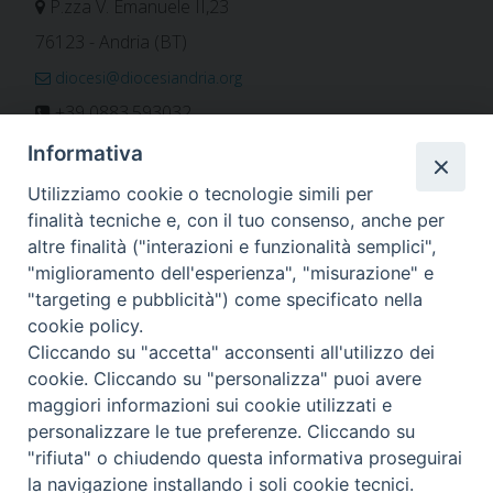
P.zza V. Emanuele II,23
76123 - Andria (BT)
diocesi@diocesiandria.org
+39 0883.593032
+39 0883.592596
Informativa
ORARIO E CALENDARI
Utilizziamo cookie o tecnologie simili per
finalità tecniche e, con il tuo consenso, anche per
altre finalità ("interazioni e funzionalità semplici",
Orari uffici
"miglioramento dell'esperienza", "misurazione" e
Calendario diocesano
"targeting e pubblicità") come specificato nella
Orario messe
cookie policy.
Cliccando su "accetta" acconsenti all'utilizzo dei
cookie. Cliccando su "personalizza" puoi avere
maggiori informazioni sui cookie utilizzati e
Per invio di comunicati, notizie e segnalazioni scrivere a:
personalizzare le tue preferenze. Cliccando su
stampa@diocesiandria.org
"rifiuta" o chiudendo questa informativa proseguirai
la navigazione installando i soli cookie tecnici.