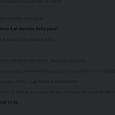
nno trascorso e canto del Te Deum
ta mondiale della pace.
tica è al servizio della pace”
à di Maria SS.ma Madre di Dio.
 morte del Venerabile Mons. Giuseppe Di Donna
covo di Conversano-Monopoli, nel cui territorio vi è la città d
esano, Mons. Luigi Mansi e dai presbiteri.
ons. Di Donna, a cura del Servizio di Pastorale Giovanile della 
ORE 17:30