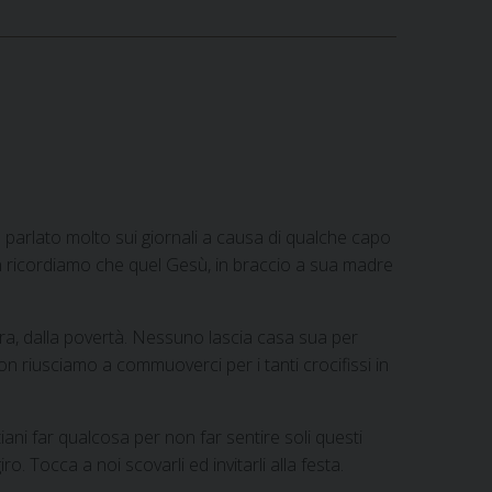
ne parlato molto sui giornali a causa di qualche capo
on ricordiamo che quel Gesù, in braccio a sua madre
rra, dalla povertà. Nessuno lascia casa sua per
non riusciamo a commuoverci per i tanti crocifissi in
tiani far qualcosa per non far sentire soli questi
ro. Tocca a noi scovarli ed invitarli alla festa.