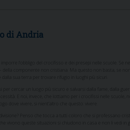
o di Andria
a imporre l’obbligo del crocifisso e dei presepi nelle scuole. Se 
etto – della componente non cristiana. Ma questo non basta, se n
la sua terra per trovare rifugio in luoghi più sicuri.
 per cercar un luogo più sicuro e salvarsi dalla fame, dalla gue
essità. E noi, invece, che lottiamo per i crocifissi nelle scuole, 
o dove vivere, si nient’altro che questo: vivere.
di divisione? Penso che tocca a tutti coloro che si professano cris
 che vivono queste situazioni si chiudono in casa e non li vedi in gi