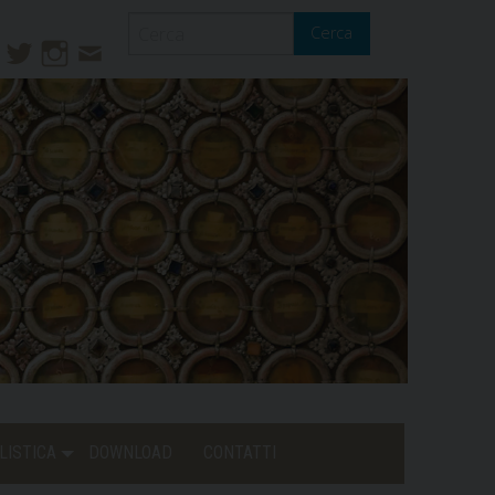
Cerca
ook
ouTube
Twitter
Instagram
Contatti
Mail
LISTICA
DOWNLOAD
CONTATTI