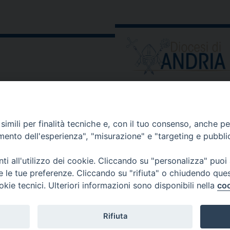
ORARIO E CALENDARI
Orari uffici
imili per finalità tecniche e, con il tuo consenso, anche per 
Calendario diocesano
amento dell'esperienza", "misurazione" e "targeting e pubbli
Orario messe
i all'utilizzo dei cookie. Cliccando su "personalizza" puoi
re le tue preferenze. Cliccando su "rifiuta" o chiudendo que
okie tecnici. Ulteriori informazioni sono disponibili nella
coo
 comunicati, notizie e segnalazioni scrivere a:
stampa@diocesi
Rifiuta