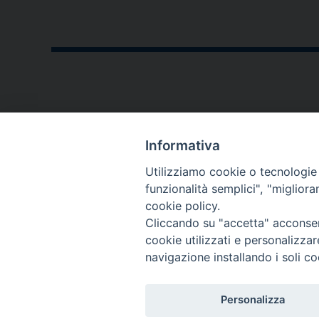
CONTATTI
Informativa
P.zza V. Emanuele II,23
Utilizziamo cookie o tecnologie s
76123 - Andria (BT)
funzionalità semplici", "miglior
cookie policy.
diocesi@diocesiandria.org
Cliccando su "accetta" acconsent
+39 0883.593032
cookie utilizzati e personalizza
+39 0883.592596
navigazione installando i soli co
Per invio di
Personalizza