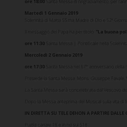
ore 18:00
Santa Messa di ringraziamento, per l’a
Martedì 1 Gennaio 2019
Solennità di Maria SS.ma Madre di Dio e 52ª Giorna
Il messaggio del Papa ha per titolo:
“La buona poli
ore 11:30
Santa Messa | Pontificale nella Solennit
Mercoledì 2 Gennaio 2019
ore 17:30
Santa Messa nel 67° anniversario della
Presiede la Santa Messa: Mons. Giuseppe Favale, Ves
La Santa Messa sarà concelebrata dal Vescovo dioc
Dopo la Messa anteprima del Musical sulla vita di M
IN DIRETTA SU TELE DEHON A PARTIRE DALLE 
Puglia canale 18 e in hd sul 518