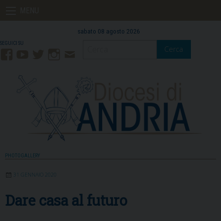
Skip
MENU
to
content
sabato 08 agosto 2026
Cerca
Facebook
YouTube
Twitter
Instagram
Contatti
Mail
PHOTOGALLERY
31 GENNAIO 2020
Dare casa al futuro