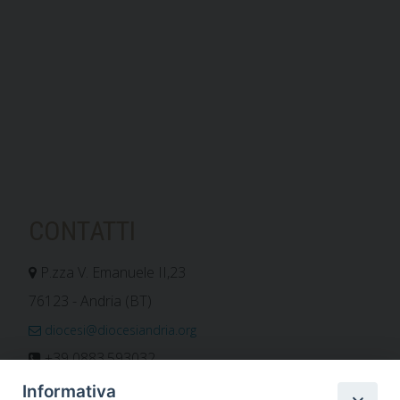
CONTATTI
P.zza V. Emanuele II,23
76123 - Andria (BT)
diocesi@diocesiandria.org
+39 0883.593032
+39 0883.592596
Informativa