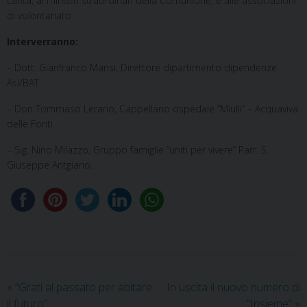
carità; ai ministri straordinari della Comunione, e alle associazioni
di volontariato.
Interverranno:
– Dott. Gianfranco Mansi, Direttore dipartimento dipendenze
Asl/BAT
– Don Tommaso Lerario, Cappellano ospedale “Miulli” – Acquaviva
delle Fonti
– Sig. Nino Milazzo, Gruppo famiglie “uniti per vivere” Parr. S.
Giuseppe Aritgiano.
«
“Grati al passato per abitare
In uscita il nuovo numero di
il futuro”
“Insieme”
»