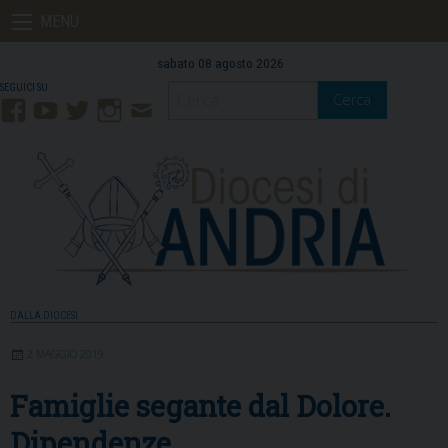
Skip
MENU
to
content
sabato 08 agosto 2026
Cerca
Facebook
YouTube
Twitter
Instagram
Contatti
Mail
DALLA DIOCESI
2 MAGGIO 2019
Famiglie segante dal Dolore.
Dipendenze