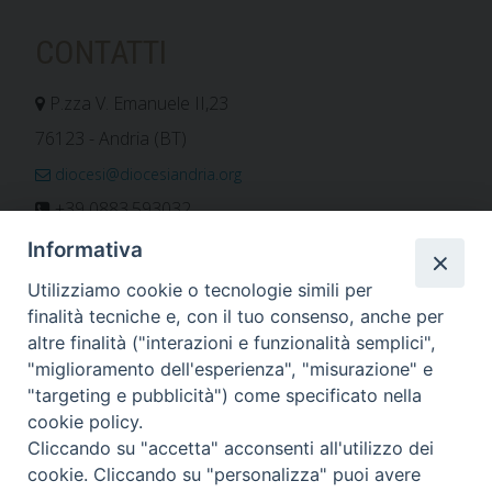
CONTATTI
P.zza V. Emanuele II,23
76123 - Andria (BT)
diocesi@diocesiandria.org
+39 0883.593032
+39 0883.592596
Informativa
ORARIO E CALENDARI
Utilizziamo cookie o tecnologie simili per
finalità tecniche e, con il tuo consenso, anche per
altre finalità ("interazioni e funzionalità semplici",
Orari uffici
"miglioramento dell'esperienza", "misurazione" e
Calendario diocesano
"targeting e pubblicità") come specificato nella
Orario messe
cookie policy.
Cliccando su "accetta" acconsenti all'utilizzo dei
cookie. Cliccando su "personalizza" puoi avere