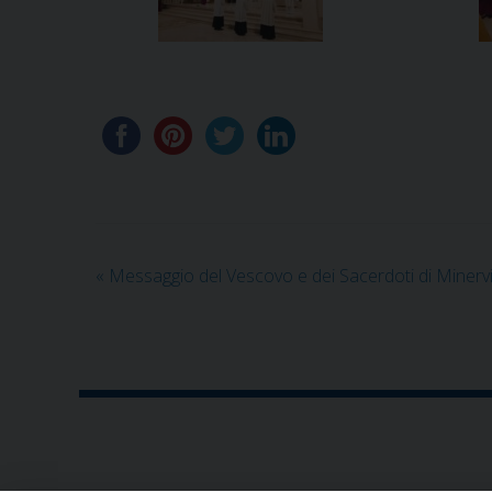
«
Messaggio del Vescovo e dei Sacerdoti di Miner