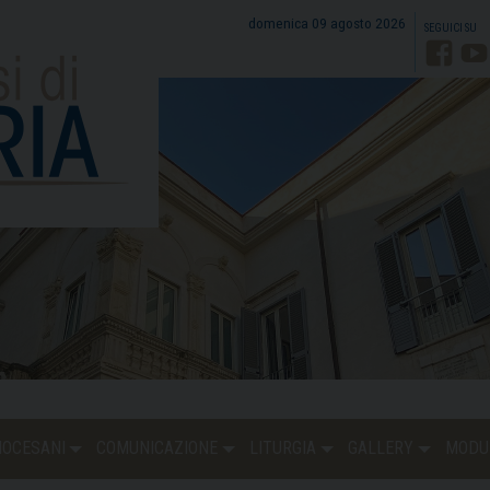
domenica 09 agosto 2026
Faceb
Y
DIOCESANI
COMUNICAZIONE
LITURGIA
GALLERY
MODU