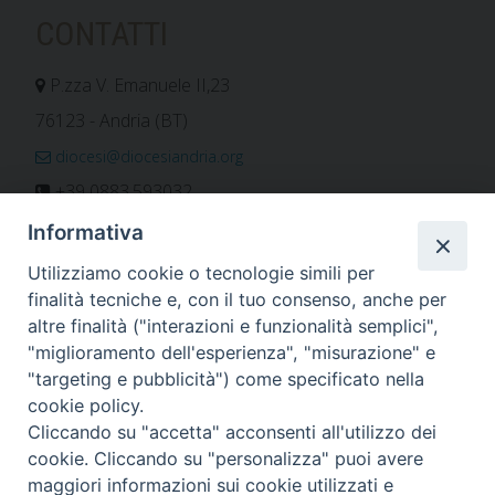
CONTATTI
P.zza V. Emanuele II,23
76123 - Andria (BT)
diocesi@diocesiandria.org
+39 0883.593032
+39 0883.592596
Informativa
ORARIO E CALENDARI
Utilizziamo cookie o tecnologie simili per
finalità tecniche e, con il tuo consenso, anche per
altre finalità ("interazioni e funzionalità semplici",
Orari uffici
"miglioramento dell'esperienza", "misurazione" e
Calendario diocesano
"targeting e pubblicità") come specificato nella
Orario messe
cookie policy.
Cliccando su "accetta" acconsenti all'utilizzo dei
cookie. Cliccando su "personalizza" puoi avere
maggiori informazioni sui cookie utilizzati e