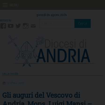
Skip
MENU
to
content
giovedì 06 agosto 2026
Cerca
Facebook
YouTube
Twitter
Instagram
Contatti
Mail
DALLA DIOCESI
13 APRILE 2019
Gli auguri del Vescovo di
Andria, Mons. Luigi Mansi –