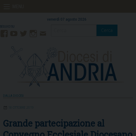
Skip
MENU
to
content
venerdì 07 agosto 2026
Cerca
Facebook
YouTube
Twitter
Instagram
Contatti
Mail
DALLA DIOCESI
18 OTTOBRE 2019
Grande partecipazione al
Convegno Ecclesiale Diocesano