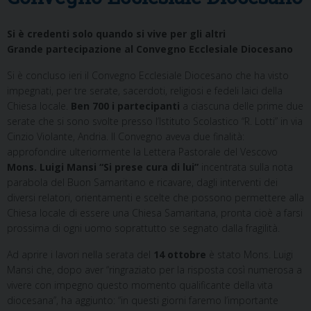
Si è credenti solo quando si vive per gli altri
Grande partecipazione al Convegno Ecclesiale Diocesano
Si è concluso ieri il Convegno Ecclesiale Diocesano che ha visto
impegnati, per tre serate, sacerdoti, religiosi e fedeli laici della
Chiesa locale.
Ben 700 i partecipanti
a ciascuna delle prime due
serate che si sono svolte presso l’Istituto Scolastico “R. Lotti” in via
Cinzio Violante, Andria. Il Convegno aveva due finalità:
approfondire ulteriormente la Lettera Pastorale del Vescovo
Mons. Luigi Mansi “Si prese cura di lui”
incentrata sulla nota
parabola del Buon Samaritano e ricavare, dagli interventi dei
diversi relatori, orientamenti e scelte che possono permettere alla
Chiesa locale di essere una Chiesa Samaritana, pronta cioè a farsi
prossima di ogni uomo soprattutto se segnato dalla fragilità.
Ad aprire i lavori nella serata del
14 ottobre
è stato Mons. Luigi
Mansi che, dopo aver “ringraziato per la risposta così numerosa a
vivere con impegno questo momento qualificante della vita
diocesana”, ha aggiunto: “in questi giorni faremo l’importante