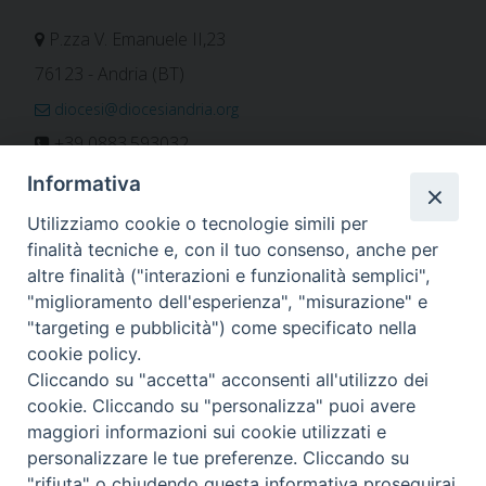
P.zza V. Emanuele II,23
76123 - Andria (BT)
diocesi@diocesiandria.org
+39 0883.593032
+39 0883.592596
Informativa
ORARIO E CALENDARI
Utilizziamo cookie o tecnologie simili per
finalità tecniche e, con il tuo consenso, anche per
altre finalità ("interazioni e funzionalità semplici",
Orari uffici
"miglioramento dell'esperienza", "misurazione" e
Calendario diocesano
"targeting e pubblicità") come specificato nella
Orario messe
cookie policy.
Cliccando su "accetta" acconsenti all'utilizzo dei
cookie. Cliccando su "personalizza" puoi avere
maggiori informazioni sui cookie utilizzati e
Per invio di comunicati, notizie e segnalazioni scrivere a:
personalizzare le tue preferenze. Cliccando su
stampa@diocesiandria.org
"rifiuta" o chiudendo questa informativa proseguirai