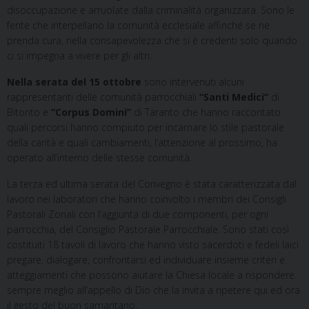
disoccupazione e arruolate dalla criminalità organizzata. Sono le
ferite che interpellano la comunità ecclesiale affinché se ne
prenda cura, nella consapevolezza che si è credenti solo quando
ci si impegna a vivere per gli altri.
Nella serata del 15 ottobre
sono intervenuti alcuni
rappresentanti delle comunità parrocchiali
“Santi Medici”
di
Bitonto e
“Corpus Domini”
di Taranto che hanno raccontato
quali percorsi hanno compiuto per incarnare lo stile pastorale
della carità e quali cambiamenti, l’attenzione al prossimo, ha
operato all’interno delle stesse comunità.
La terza ed ultima serata del Convegno è stata caratterizzata dal
lavoro nei laboratori che hanno coinvolto i membri dei Consigli
Pastorali Zonali con l’aggiunta di due componenti, per ogni
parrocchia, del Consiglio Pastorale Parrocchiale. Sono stati così
costituiti 18 tavoli di lavoro che hanno visto sacerdoti e fedeli laici
pregare, dialogare, confrontarsi ed individuare insieme criteri e
atteggiamenti che possono aiutare la Chiesa locale a rispondere
sempre meglio all’appello di Dio che la invita a ripetere qui ed ora
il gesto del buon samaritano.