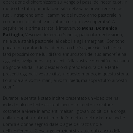
operazione di sincronizzare sul Vangelo i passi dei nostri cuori, in
modo che tutti, pur nella diversità delle varie provenienze e dei
ruoli, intraprendiamo il cammino del nuovo anno pastorale in
comunione di intenti e in sintonia nei processi operativi”. A
seguire, nella prima serata, è intervenuto
Mons. Domenico
Battaglia
, Vescovo di Cerreto Sannita, particolarmente vicino,
nella sua attività pastorale, ai deboli e agli emarginati. Con tono
pacato ma profondo ha affermato che “seguire Gesù chiede di
farci prossimi come lui, di farci annunciatori del suo amore” e ha
aggiunto, rivolgendosi ai presenti, “alla vostra comunità diocesana
il Signore affida il suo desiderio di prendervi cura delle ferite
presenti oggi nelle vostre città, in questo mondo, in questa storia.
Lo affida alle vostre mani, ai vostri piedi, ma soprattutto ai vostri
cuori”.
Durante la serata è stato inoltre presentato un video che ha
indicato alcune ferite esistenti nei nostri territori: creature
costrette a vivere in ambienti malsani, giovani colpiti dalla droga,
dalla ludopatia, dal mutismo dell’omertà e del racket ma anche
uomini e donne segnati dalle piaghe del razzismo e
dell’indifferenza. Giovani generazioni straziate dal cancro della