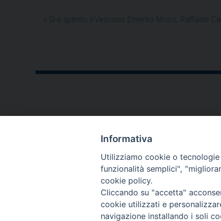
«
Si è spento il Vescovo Emerito Mons. Raffaele Ca
CONTATTI
Informativa
P.zza V. Emanuele II,23
Utilizziamo cookie o tecnologie s
76123 - Andria (BT)
funzionalità semplici", "miglior
cookie policy.
diocesi@diocesiandria.org
Cliccando su "accetta" acconsent
+39 0883.593032
cookie utilizzati e personalizza
+39 0883.592596
navigazione installando i soli co