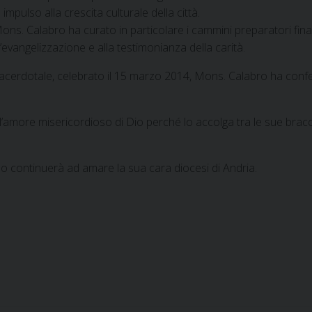
pulso alla crescita culturale della città.
Mons. Calabro ha curato in particolare i cammini preparatori fina
’evangelizzazione e alla testimonianza della carità.
Sacerdotale, celebrato il 15 marzo 2014, Mons. Calabro ha conf
’amore misericordioso di Dio perché lo accolga tra le sue braccia
iso continuerà ad amare la sua cara diocesi di Andria.