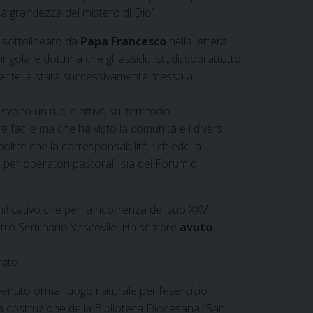
la grandezza del mistero di Dio”.
e sottolineato da
Papa Francesco
nella lettera
ingolare dottrina che gli assidui studi, soprattutto
iente, è stata successivamente messa a
volto un ruolo attivo sul territorio.
acile ma che ha visto la comunità e i diversi
inoltre che la corresponsabilità richiede la
 per operatori pastorali, sia del Forum di
ificativo che per la ricorrenza del suo XXV
ostro Seminario Vescovile. Ha sempre
avuto
rate.
enuto ormai luogo naturale per l’esercizio
la costruzione della Biblioteca Diocesana “San