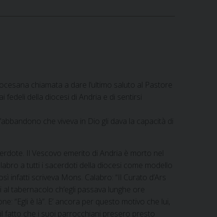
diocesana chiamata a dare l’ultimo saluto al Pastore
fedeli della diocesi di Andria e di sentirsi
l’abbandono che viveva in Dio gli dava la capacità di
cerdote. Il Vescovo emerito di Andria è morto nel
abro a tutti i sacerdoti della diocesi come modello
così infatti scriveva Mons. Calabro: “Il Curato d’Ars
i al tabernacolo ch’egli passava lunghe ore
: “Egli è là”. E’ ancora per questo motivo che lui,
il fatto che i suoi parrocchiani presero presto