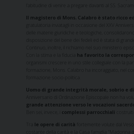
l’abitudine di venire a pregare davanti al SS. Sacr
Il magistero di Mons. Calabro è stato ricco ed
gratulatoria inviatagli in occasione del XXV Annivers
delle materie giuridiche e teologiche, consolida
disposizione del bene dei fedeli ed è stata di grande
Continuo, inoltre, il richiamo nel suo ministero epis
Con la stima e la fiducia
ha favorito la correspo
organismi crescere in uno stile collegiale con la part
formazione, Mons. Calabro ha incoraggiato, nel corso
formazione socio-politica.
Uomo di grande integrità morale, sobrio e d
Anniversario di Ordinazione Episcopale non ha volu
grande attenzione verso le vocazioni sacerd
Ben sei, invece, i
complessi parrocchiali
costruiti
Tra
le opere di carità
fortemente volute dal Vesco
costante della carità e la Casa famiglia “Madonna d