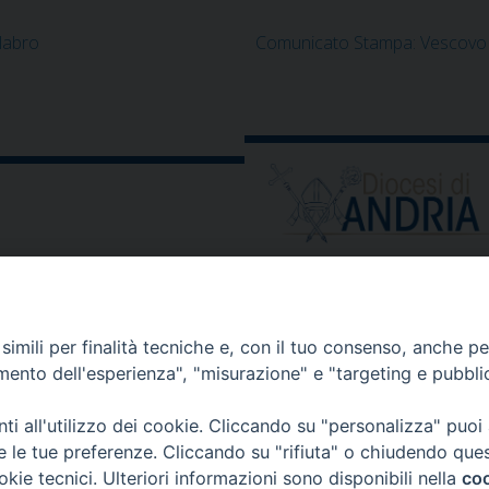
labro
Comunicato Stampa: Vescovo d
ORARIO E CALENDARI
Orari uffici
imili per finalità tecniche e, con il tuo consenso, anche per 
Calendario diocesano
amento dell'esperienza", "misurazione" e "targeting e pubbli
Orario messe
i all'utilizzo dei cookie. Cliccando su "personalizza" puoi
re le tue preferenze. Cliccando su "rifiuta" o chiudendo que
okie tecnici. Ulteriori informazioni sono disponibili nella
coo