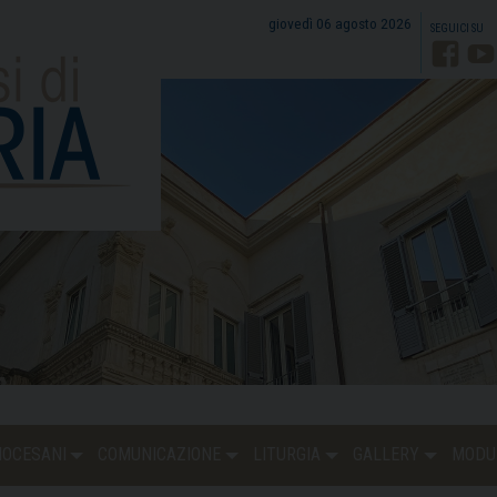
giovedì 06 agosto 2026
Faceb
Y
DIOCESANI
COMUNICAZIONE
LITURGIA
GALLERY
MODU