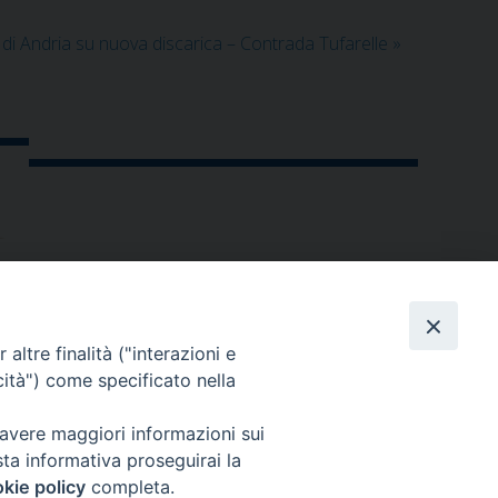
i Andria su nuova discarica – Contrada Tufarelle
»
altre finalità ("interazioni e
cità") come specificato nella
 avere maggiori informazioni sui
sta informativa proseguirai la
kie policy
completa.