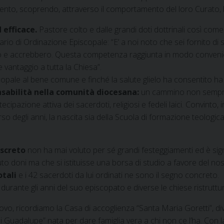
amento, scoprendo, attraverso il comportamento del loro Curato, 
 efficace.
Pastore colto e dalle grandi doti dottrinali così com
ario di Ordinazione Episcopale: “E’ a noi noto che sei fornito di s
rono e accrebbero. Questa competenza raggiunta in modo conven
 vantaggio a tutta la Chiesa”.
copale al bene comune e finché la salute glielo ha consentito ha s
nsabilità nella comunità diocesana:
un cammino non sempre f
ecipazione attiva dei sacerdoti, religiosi e fedeli laici. Convinto, 
 degli anni, la nascita sia della Scuola di formazione teologica
iscreto
non ha mai voluto per sé grandi festeggiamenti ed è sign
to doni ma che si istituisse una borsa di studio a favore del n
otali
e i 42 sacerdoti da lui ordinati ne sono il segno concreto.
 durante gli anni del suo episcopato e diverse le chiese ristruttu
vo, ricordiamo la Casa di accoglienza “Santa Maria Goretti”, div
i Guadalupe” nata per dare famiglia vera a chi non ce l’ha. Con 