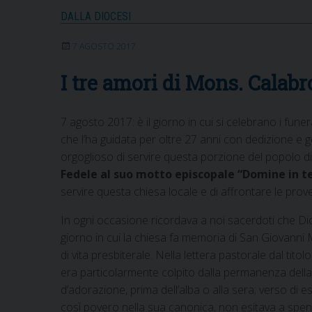
DALLA DIOCESI
7 AGOSTO 2017
I tre amori di Mons. Calabr
7 agosto 2017: è il giorno in cui si celebrano i fun
che l’ha guidata per oltre 27 anni con dedizione e ge
orgoglioso di servire questa porzione del popolo di
Fedele al suo motto episcopale “Domine in te
servire questa chiesa locale e di affrontare le pro
In ogni occasione ricordava a noi sacerdoti che Dio
giorno in cui la chiesa fa memoria di San Giovanni
di vita presbiterale. Nella lettera pastorale dal tito
era particolarmente colpito dalla permanenza della 
d’adorazione, prima dell’alba o alla sera; verso di 
così povero nella sua canonica, non esitava a spende