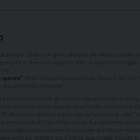
o
erali di Mons. Calabro. Un giorno di dolore per l’intera comunità 
nerosità. In diverse occasioni ha detto di essersi molto legato ai 
 Dio.
 speravi”
, Mons. Calabro ha riposto totale fiducia in Dio. Solo 
ve che ogni servizio comporta.
 è la sola ricchezza che gli uomini desiderano trovare in un sa
 Maria Vianney, proposto qualche anno fa dallo stesso Mons. Cal
lo “Profilo storico, spirituale e pastorale del Santo Curato d’Ars” 
presenza reale di Cristo nell’Eucarestia. Era solitamente davant
esso si volgeva spesso durante le sue omelie dicendo con emozione
re molto per abbellire la sua chiesa. apprezzabile risultato fu 