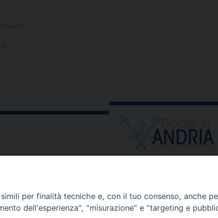
covile)
o)
ORARIO E CALENDARI
Orari uffici
imili per finalità tecniche e, con il tuo consenso, anche per 
Calendario diocesano
amento dell'esperienza", "misurazione" e "targeting e pubbli