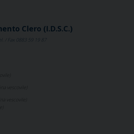
nto Clero (I.D.S.C.)
l. / Fax 0883 59 19 87
vile)
na vescovile)
na vescovile)
e)