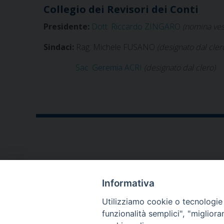
Collegio dei Revisori dei Conti
Presidente:
Dott. Riccardo ZINGARO
(nomina ves
Sindaci:
Rag. Michele FUSANO
(designato dal cler
Sac. Geremia ACRI
(designato dal clero)
CONTATTI
Informativa
P.zza V. Emanuele II,23
Utilizziamo cookie o tecnologie s
76123 - Andria (BT)
funzionalità semplici", "miglior