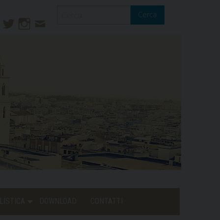
Cerca
ook
ouTube
Twitter
Instagram
Contatti
Mail
LISTICA
DOWNLOAD
CONTATTI