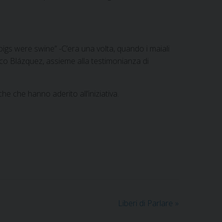
gs were swine” -C’era una volta, quando i maiali
rco Blázquez, assieme alla testimonianza di
 che hanno aderito all’iniziativa.
Liberi di Parlare
»