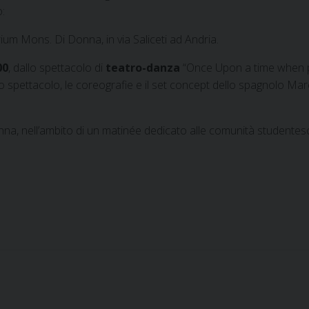
o:
rium Mons. Di Donna, in via Saliceti ad Andria.
00
, dallo spettacolo di
teatro-danza
“Once Upon a time when pi
o spettacolo, le coreografie e il set concept dello spagnolo Ma
a, nell’ambito di un matinée dedicato alle comunità studentesche