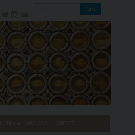
Cerca
ook
ouTube
Twitter
Instagram
Contatti
Mail
LISTICA
DOWNLOAD
CONTATTI