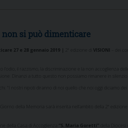
 non si può dimenticare
icare 27 e 28 gennaio 2019 |
2ª edizione di
VISIONI
– dei con
 l’odio, il razzismo, la discriminazione e la non accoglienza delle
sione. Dinanzi a tutto questo non possiamo rimanere in silenzio
. “I nostri nipoti diranno di noi quello che noi oggi diciamo dei n
orno della Memoria sarà inserita nell’ambito della 2ª edizione di 
one della Casa di Accoglienza
“S. Maria Goretti”
della Diocesi 