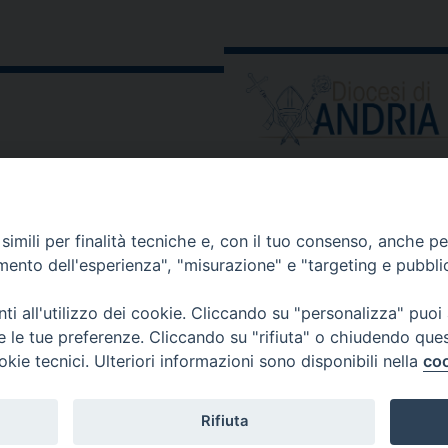
ORARIO E CALENDARI
Orari uffici
imili per finalità tecniche e, con il tuo consenso, anche per 
Calendario diocesano
amento dell'esperienza", "misurazione" e "targeting e pubbli
Orario messe
i all'utilizzo dei cookie. Cliccando su "personalizza" puoi
re le tue preferenze. Cliccando su "rifiuta" o chiudendo que
okie tecnici. Ulteriori informazioni sono disponibili nella
coo
 comunicati, notizie e segnalazioni scrivere a:
stampa@diocesi
Rifiuta