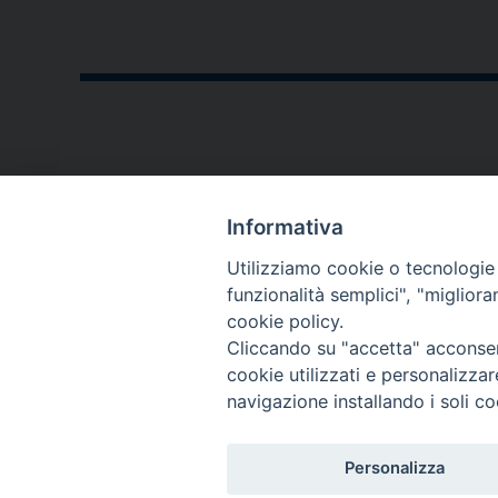
CONTATTI
Informativa
P.zza V. Emanuele II,23
Utilizziamo cookie o tecnologie s
76123 - Andria (BT)
funzionalità semplici", "miglior
cookie policy.
diocesi@diocesiandria.org
Cliccando su "accetta" acconsent
+39 0883.593032
cookie utilizzati e personalizza
+39 0883.592596
navigazione installando i soli co
Per invio di
Personalizza