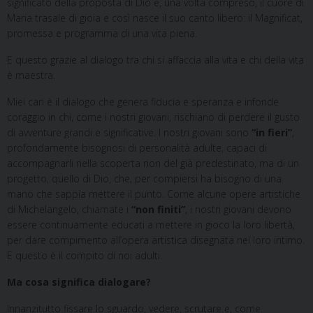
significato della proposta di Dio e, una volta compreso, il cuore di
Maria trasale di gioia e così nasce il suo canto libero: il Magnificat,
promessa e programma di una vita piena.
E questo grazie al dialogo tra chi si affaccia alla vita e chi della vita
è maestra.
Miei cari è il dialogo che genera fiducia e speranza e infonde
coraggio in chi, come i nostri giovani, rischiano di perdere il gusto
di avventure grandi e significative. I nostri giovani sono
“in fieri”
,
profondamente bisognosi di personalità adulte, capaci di
accompagnarli nella scoperta non del già predestinato, ma di un
progetto, quello di Dio, che, per compiersi ha bisogno di una
mano che sappia mettere il punto. Come alcune opere artistiche
di Michelangelo, chiamate i
“non finiti”
, i nostri giovani devono
essere continuamente educati a mettere in gioco la loro libertà,
per dare compimento all’opera artistica disegnata nel loro intimo.
E questo è il compito di noi adulti.
Ma cosa significa dialogare?
Innanzitutto fissare lo sguardo, vedere, scrutare e, come