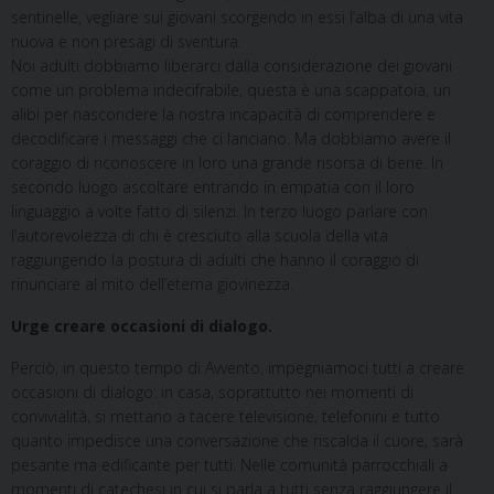
sentinelle, vegliare sui giovani scorgendo in essi l’alba di una vita
nuova e non presagi di sventura.
Noi adulti dobbiamo liberarci dalla considerazione dei giovani
come un problema indecifrabile, questa è una scappatoia, un
alibi per nascondere la nostra incapacità di comprendere e
decodificare i messaggi che ci lanciano. Ma dobbiamo avere il
coraggio di riconoscere in loro una grande risorsa di bene. In
secondo luogo ascoltare entrando in empatia con il loro
linguaggio a volte fatto di silenzi. In terzo luogo parlare con
l’autorevolezza di chi è cresciuto alla scuola della vita
raggiungendo la postura di adulti che hanno il coraggio di
rinunciare al mito dell’eterna giovinezza.
Urge creare occasioni di dialogo.
Perciò, in questo tempo di Avvento, impegniamoci tutti a creare
occasioni di dialogo: in casa, soprattutto nei momenti di
convivialità, si mettano a tacere televisione, telefonini e tutto
quanto impedisce una conversazione che riscalda il cuore; sarà
pesante ma edificante per tutti. Nelle comunità parrocchiali a
momenti di catechesi in cui si parla a tutti senza raggiungere il