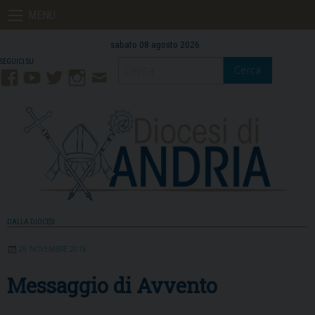
Skip
MENU
to
content
sabato 08 agosto 2026
Cerca
Facebook
YouTube
Twitter
Instagram
Contatti
Mail
DALLA DIOCESI
26 NOVEMBRE 2018
Messaggio di Avvento