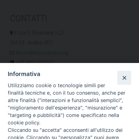
CONTATTI
P.zza V. Emanuele II,23
76123 - Andria (BT)
diocesi@diocesiandria.org
+39 0883.593032
+39 0883.592596
Informativa
ORARIO E CALENDARI
Utilizziamo cookie o tecnologie simili per
finalità tecniche e, con il tuo consenso, anche per
altre finalità ("interazioni e funzionalità semplici",
Orari uffici
"miglioramento dell'esperienza", "misurazione" e
Calendario diocesano
"targeting e pubblicità") come specificato nella
Orario messe
cookie policy.
Cliccando su "accetta" acconsenti all'utilizzo dei
cookie. Cliccando su "personalizza" puoi avere