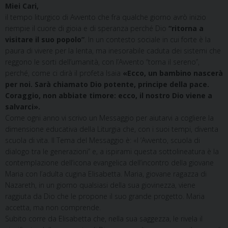
Miei Cari,
il tempo liturgico di Avvento che fra qualche giorno avrò inizio
riempie il cuore di gioia e di speranza perché Dio
“ritorna a
visitare il suo popolo”
. In un contesto sociale in cui forte è la
paura di vivere per la lenta, ma inesorabile caduta dei sistemi che
reggono le sorti dell’umanità, con l’Avvento “torna il sereno”,
perché, come ci dirà il profeta Isaia
«Ecco, un bambino nascerà
per noi. Sarà chiamato Dio potente, principe della pace.
Coraggio, non abbiate timore: ecco, il nostro Dio viene a
salvarci».
Come ogni anno vi scrivo un Messaggio per aiutarvi a cogliere la
dimensione educativa della Liturgia che, con i suoi tempi, diventa
scuola di vita. Il Tema del Messaggio è: «I ‘Avvento, scuola di
dialogo tra le generazioni” e, a ispirami questa sottolineatura è la
contemplazione dell’icona evangelica dell’incontro della giovane
Maria con l’adulta cugina Elisabetta. Maria, giovane ragazza di
Nazareth, in un giorno qualsiasi della sua giovinezza, viene
raggiuta da Dio che le propone il suo grande progetto. Maria
accetta, ma non comprende.
Subito corre da Elisabetta che, nella sua saggezza, le rivela il