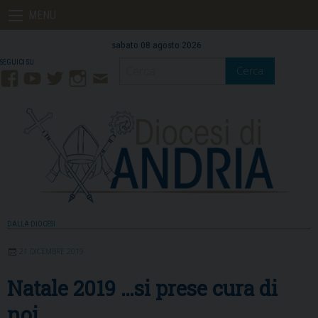
Skip
MENU
to
content
sabato 08 agosto 2026
Cerca
Facebook
YouTube
Twitter
Instagram
Contatti
Mail
DALLA DIOCESI
21 DICEMBRE 2019
Natale 2019 …si prese cura di
noi…