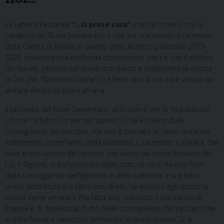
La Lettera Pastorale
“…si prese cura”
, che ha come icona la
parabola del Buon Samaritano e che sta scandendo il cammino
della Chiesa di Andria in questo anno liturgico-pastorale 2019-
2020, evidenzia una profonda connessione che c’è con il mistero
del Natale, periodo nel quale ricordiamo e celebriamo la venuta
di Dio che, “facendosi carne”, si è fatto uno di noi ed è venuto ad
abitare dentro la storia umana.
Il racconto del Buon Samaritano altro non è che in “in parabola”
ciò che ha fatto Dio per noi uomini. Ci ha visti feriti dalle
conseguenze del peccato, ma non è passato accanto restando
indifferente, come fanno nella parabola, il sacerdote e il levita, che
pure erano uomini del tempio, che vanno via senza fermarsi. No,
Lui, il Signore, si è impietosito dello stato in cui ci ha visti, feriti
dalle conseguenze dell’egoismo e della cattiveria, e si è fatto
vicino, addirittura si è fatto uno di noi, ha assunto egli stesso la
nostra carne umana e l’ha fatta sua, con tutto il suo carico di
fragilità e di debolezza, frutto delle conseguenze del peccato che
in mille forme e variazioni, ammorba la storia umana. Sì, è