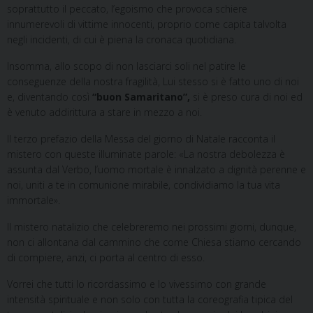
soprattutto il peccato, l’egoismo che provoca schiere
innumerevoli di vittime innocenti, proprio come capita talvolta
negli incidenti, di cui è piena la cronaca quotidiana.
Insomma, allo scopo di non lasciarci soli nel patire le
conseguenze della nostra fragilità, Lui stesso si è fatto uno di noi
e, diventando così
“buon Samaritano”,
si è preso cura di noi ed
è venuto addirittura a stare in mezzo a noi.
Il terzo prefazio della Messa del giorno di Natale racconta il
mistero con queste illuminate parole: «La nostra debolezza è
assunta dal Verbo, l’uomo mortale è innalzato a dignità perenne e
noi, uniti a te in comunione mirabile, condividiamo la tua vita
immortale».
Il mistero natalizio che celebreremo nei prossimi giorni, dunque,
non ci allontana dal cammino che come Chiesa stiamo cercando
di compiere, anzi, ci porta al centro di esso.
Vorrei che tutti lo ricordassimo e lo vivessimo con grande
intensità spirituale e non solo con tutta la coreografia tipica del