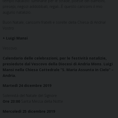
tempo natalizio: luminarie per le strade, poesie dei bambini,
presepi, negozi addobbati, regali…È questo carissimi il mio
augurio natalizio.
Buon Natale, carissimi fratelli e sorelle della Chiesa di Andria!
Vostro
+ Luigi Mansi
Vescovo.
Calendario delle celebrazioni, per le festività natalizie,
presiedute dal Vescovo della Diocesi di Andria Mons. Luigi
Mansi nella Chiesa Cattedrale ”S. Maria Assunta in Cielo” –
Andria.
Martedì 24 dicembre 2019
Solennità del Natale del Signore
Ore 23:00
Santa Messa della Notte
Mercoledì 25 dicembre 2019