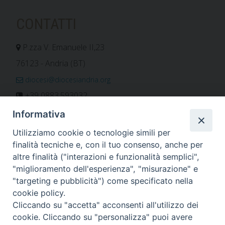
CONTATTI
P.zza V. Emanuele II,23
76123 - Andria (BT)
diocesi@diocesiandria.org
+39 0883.593032
+39 0883.592596
Informativa
ORARIO E CALENDARI
Utilizziamo cookie o tecnologie simili per
finalità tecniche e, con il tuo consenso, anche per
altre finalità ("interazioni e funzionalità semplici",
Orari uffici
"miglioramento dell'esperienza", "misurazione" e
Calendario diocesano
"targeting e pubblicità") come specificato nella
Orario messe
cookie policy.
Cliccando su "accetta" acconsenti all'utilizzo dei
cookie. Cliccando su "personalizza" puoi avere