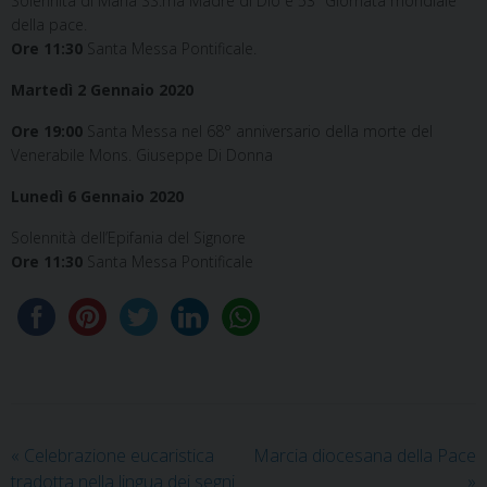
Solennità di Maria SS.ma Madre di Dio e 53ª Giornata mondiale
della pace.
Ore 11:30
Santa Messa Pontificale.
Martedì 2 Gennaio 2020
Ore 19:00
Santa Messa nel 68° anniversario della morte del
Venerabile Mons. Giuseppe Di Donna
Lunedì 6 Gennaio 2020
Solennità dell’Epifania del Signore
Ore 11:30
Santa Messa Pontificale
«
Celebrazione eucaristica
Marcia diocesana della Pace
tradotta nella lingua dei segni
»