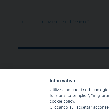
«
In uscita il nuovo numero di “Insieme”
CONTATTI
Informativa
P.zza V. Emanuele II,23
Utilizziamo cookie o tecnologie s
76123 - Andria (BT)
funzionalità semplici", "miglior
cookie policy.
diocesi@diocesiandria.org
Cliccando su "accetta" acconsent