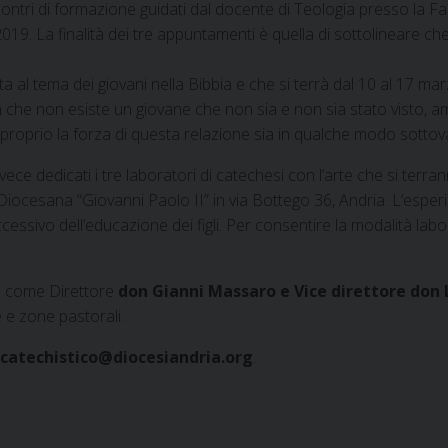
 incontri di formazione guidati dal docente di Teologia presso la 
2019. La finalità dei tre appuntamenti è quella di sottolineare c
ta al tema dei giovani nella Bibbia e che si terrà dal 10 al 17 ma
orda che non esiste un giovane che non sia e non sia stato visto,
roprio la forza di questa relazione sia in qualche modo sottova
ece dedicati i tre laboratori di catechesi con l’arte che si ter
iocesana “Giovanni Paolo II” in via Bottego 36, Andria. L’esperi
essivo dell’educazione dei figli. Per consentire la modalità lab
ha come Direttore
don Gianni Massaro e Vice direttore don 
e e zone pastorali.
ocatechistico@diocesiandria.org
.