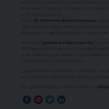
Alla catechesi narrativa sono infatti dedicati i tre
si terranno il 29 gennaio, 5 febbraio e 19 febbraio 
ponte tra le generazioni.
Anche
l’XI Settimana Biblica Diocesana
, dedica
figure giovanili e le figure adulte. La Bibbia ci ric
lezione per noi oggi, dal momento che sembra che p
Al tema del
“generare e lasciar partire”
sono inv
2019 dalle ore 19.00 alle ore 21.00 presso l’Opera D
quale si diventa papà e mamme e tutto il tempo succ
catechisti ed è possibile già iscriversi.
L’equipe dell’Ufficio Catechistico Diocesano, che 
per incontri con i catechisti nelle diverse parrocchi
Per ogni informazione e richiesta scrivere a
uffici