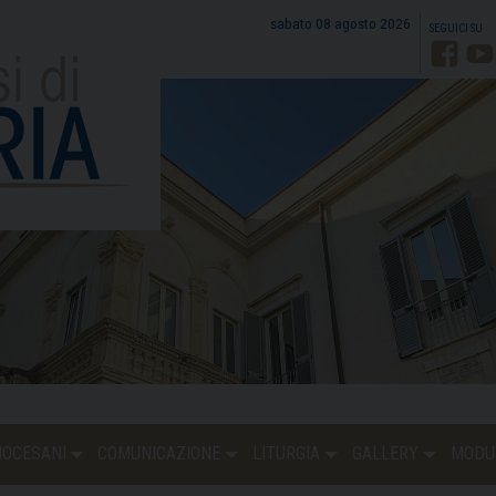
sabato 08 agosto 2026
Faceb
Y
DIOCESANI
COMUNICAZIONE
LITURGIA
GALLERY
MODU