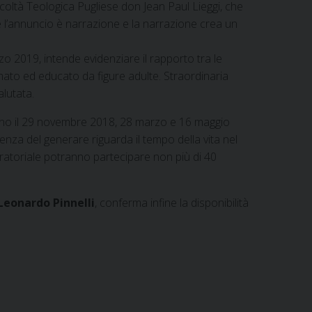
Facoltà Teologica Pugliese don Jean Paul Lieggi, che
he l’annuncio è narrazione e la narrazione crea un
rzo 2019, intende evidenziare il rapporto tra le
 amato ed educato da figure adulte. Straordinaria
lutata.
ranno il 29 novembre 2018, 28 marzo e 16 maggio
enza del generare riguarda il tempo della vita nel
oratoriale potranno partecipare non più di 40
Leonardo Pinnelli
, conferma infine la disponibilità