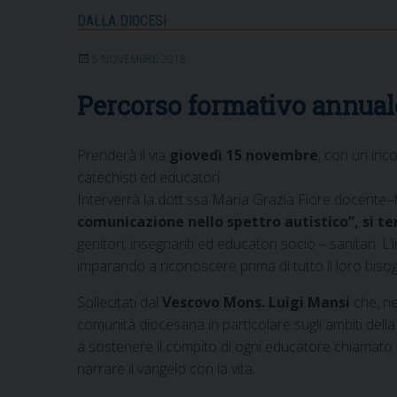
DALLA DIOCESI
5 NOVEMBRE 2018
Percorso formativo annuale
Prenderà il via
giovedì 15 novembre
, con un inc
catechisti ed educatori.
Interverrà la dott.ssa Maria Grazia Fiore docente–f
comunicazione nello spettro autistico”, si te
genitori, insegnanti ed educatori socio – sanitari. L’
imparando a riconoscere prima di tutto il loro bis
Sollecitati dal
Vescovo Mons. Luigi Mansi
che, ne
comunità diocesana in particolare sugli ambiti della 
a sostenere il compito di ogni educatore chiamato ad
narrare il vangelo con la vita.