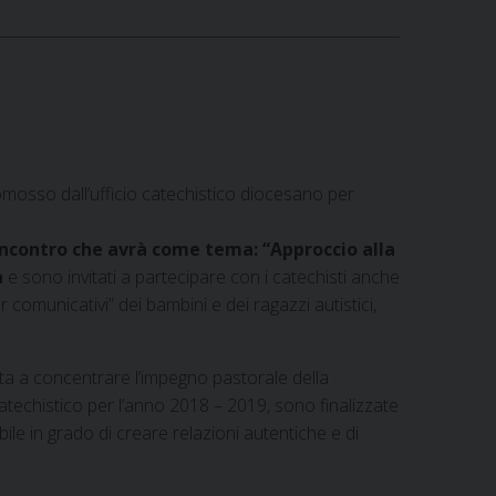
romosso dall’ufficio catechistico diocesano per
incontro che avrà come tema: “Approccio alla
a
e sono invitati a partecipare con i catechisti anche
r comunicativi” dei bambini e dei ragazzi autistici,
vita a concentrare l’impegno pastorale della
 catechistico per l’anno 2018 – 2019, sono finalizzate
le in grado di creare relazioni autentiche e di