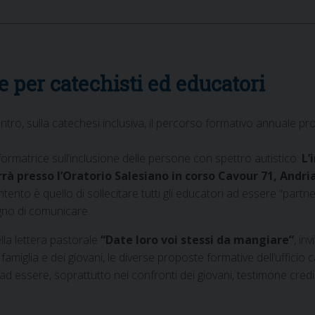
 per catechisti ed educatori
ontro, sulla catechesi inclusiva, il percorso formativo annuale p
ormatrice sull’inclusione delle persone con spettro autistico.
L’
rrà presso l’Oratorio Salesiano in corso Cavour 71, Andri
intento è quello di sollecitare tutti gli educatori ad essere “partne
ogno di comunicare.
lla lettera pastorale
“Date loro voi stessi da mangiare”
, in
famiglia e dei giovani, le diverse proposte formative dell’ufficio
 essere, soprattutto nei confronti dei giovani, testimone credibi