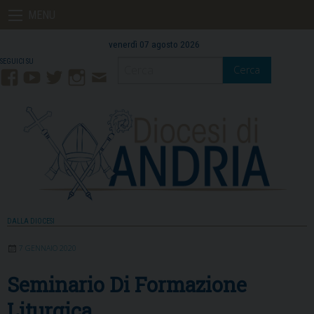
Skip
MENU
to
content
venerdì 07 agosto 2026
Cerca
Facebook
YouTube
Twitter
Instagram
Contatti
Mail
DALLA DIOCESI
7 GENNAIO 2020
Seminario Di Formazione
Liturgica