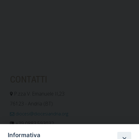
CONTATTI
P.zza V. Emanuele II,23
76123 - Andria (BT)
diocesi@diocesiandria.org
+39 0883.593032
+39 0883.592596
Informativa