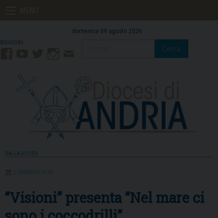
Skip
MENU
to
content
domenica 09 agosto 2026
Cerca
Facebook
YouTube
Twitter
Instagram
Contatti
Mail
DALLA DIOCESI
2 FEBBRAIO 2018
“Visioni” presenta “Nel mare ci
sono i coccodrilli”