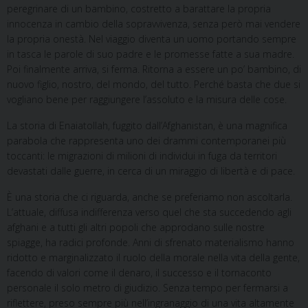
peregrinare di un bambino, costretto a barattare la propria
innocenza in cambio della sopravvivenza, senza però mai vendere
la propria onestà. Nel viaggio diventa un uomo portando sempre
in tasca le parole di suo padre e le promesse fatte a sua madre.
Poi finalmente arriva, si ferma. Ritorna a essere un po’ bambino, di
nuovo figlio, nostro, del mondo, del tutto. Perché basta che due si
vogliano bene per raggiungere l’assoluto e la misura delle cose.
La storia di Enaiatollah, fuggito dall’Afghanistan, è una magnifica
parabola che rappresenta uno dei drammi contemporanei più
toccanti: le migrazioni di milioni di individui in fuga da territori
devastati dalle guerre, in cerca di un miraggio di libertà e di pace.
È una storia che ci riguarda, anche se preferiamo non ascoltarla.
L’attuale, diffusa indifferenza verso quel che sta succedendo agli
afghani e a tutti gli altri popoli che approdano sulle nostre
spiagge, ha radici profonde. Anni di sfrenato materialismo hanno
ridotto e marginalizzato il ruolo della morale nella vita della gente,
facendo di valori come il denaro, il successo e il tornaconto
personale il solo metro di giudizio. Senza tempo per fermarsi a
riflettere, preso sempre più nell’ingranaggio di una vita altamente