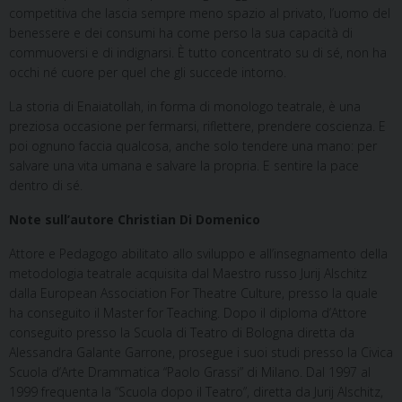
competitiva che lascia sempre meno spazio al privato, l’uomo del
benessere e dei consumi ha come perso la sua capacità di
commuoversi e di indignarsi. È tutto concentrato su di sé, non ha
occhi né cuore per quel che gli succede intorno.
La storia di Enaiatollah, in forma di monologo teatrale, è una
preziosa occasione per fermarsi, riflettere, prendere coscienza. E
poi ognuno faccia qualcosa, anche solo tendere una mano: per
salvare una vita umana e salvare la propria. E sentire la pace
dentro di sé.
Note sull’autore Christian Di Domenico
Attore e Pedagogo abilitato allo sviluppo e all’insegnamento della
metodologia teatrale acquisita dal Maestro russo Jurij Alschitz
dalla European Association For Theatre Culture, presso la quale
ha conseguito il Master for Teaching. Dopo il diploma d’Attore
conseguito presso la Scuola di Teatro di Bologna diretta da
Alessandra Galante Garrone, prosegue i suoi studi presso la Civica
Scuola d’Arte Drammatica “Paolo Grassi” di Milano. Dal 1997 al
1999 frequenta la “Scuola dopo il Teatro”, diretta da Jurij Alschitz,