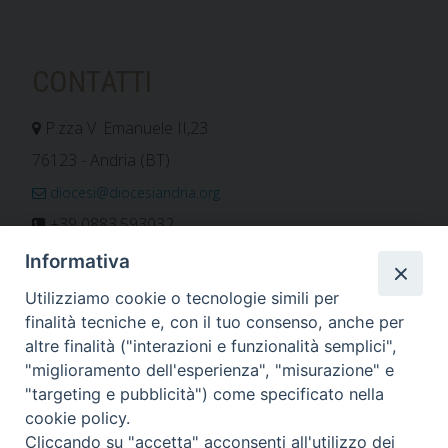
CONTATTI
P.zza V. Emanuele II,23
76123 - Andria (BT)
diocesi@diocesiandria.org
+39 0883.593032
+39 0883.592596
Informativa
ORARIO E CALENDARI
Utilizziamo cookie o tecnologie simili per
finalità tecniche e, con il tuo consenso, anche per
altre finalità ("interazioni e funzionalità semplici",
Orari uffici
"miglioramento dell'esperienza", "misurazione" e
Calendario diocesano
"targeting e pubblicità") come specificato nella
Orario messe
cookie policy.
Cliccando su "accetta" acconsenti all'utilizzo dei