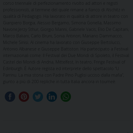
corso triennale di perfezionamento rivolto ad attori e registi
professionisti, al termine del quale rimane a fianco di Alschitz in
qualità di Pedagogo. Ha lavorato in qualità di attore in teatro con
Gianpiero Borgia, Alessio Bergamo, Simona Gonella, Massimo
Navone,Jerzy Sthur, Giorgio Marini, Gabriele Vacis, Elio De Capitani,
Marco Baliani, Carlo Bruni, Sonia Antinori, Mariano Dammacco,
Michele Sinisi. Al cinema ha lavorato con Giuseppe Bertolucci,
Antonio Albanese e Giuseppe Battiston. Ha partecipato a Festival
internazionali come: Il Festival dei Due Mondi di Spoleto, il Festival
Castel dei Mondi di Andria, Mittelfest, In teatro, Fringe Festival of
Edinburgh. È Autore regista ed interprete dello spettacolo “U
Parrinu. La mia storia con Padre Pino Puglisi ucciso dalla mafia”,
giunto a più di 200 repliche in tutta Italia ancora in tourneè.