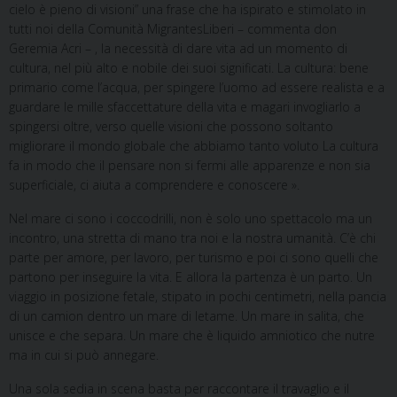
cielo è pieno di visioni” una frase che ha ispirato e stimolato in
tutti noi della Comunità MigrantesLiberi – commenta don
Geremia Acri – , la necessità di dare vita ad un momento di
cultura, nel più alto e nobile dei suoi significati. La cultura: bene
primario come l’acqua, per spingere l’uomo ad essere realista e a
guardare le mille sfaccettature della vita e magari invogliarlo a
spingersi oltre, verso quelle visioni che possono soltanto
migliorare il mondo globale che abbiamo tanto voluto La cultura
fa in modo che il pensare non si fermi alle apparenze e non sia
superficiale, ci aiuta a comprendere e conoscere ».
Nel mare ci sono i coccodrilli, non è solo uno spettacolo ma un
incontro, una stretta di mano tra noi e la nostra umanità. C’è chi
parte per amore, per lavoro, per turismo e poi ci sono quelli che
partono per inseguire la vita. E allora la partenza è un parto. Un
viaggio in posizione fetale, stipato in pochi centimetri, nella pancia
di un camion dentro un mare di letame. Un mare in salita, che
unisce e che separa. Un mare che è liquido amniotico che nutre
ma in cui si può annegare.
Una sola sedia in scena basta per raccontare il travaglio e il