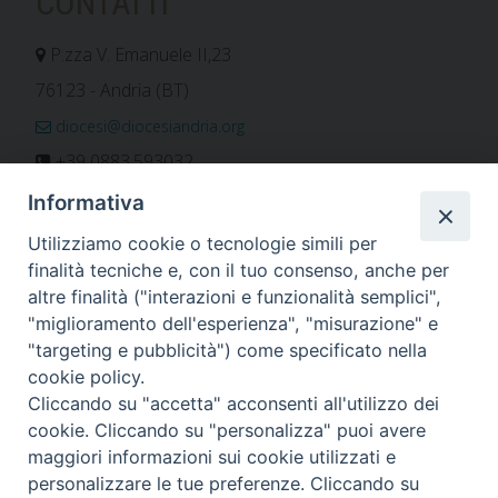
CONTATTI
P.zza V. Emanuele II,23
76123 - Andria (BT)
diocesi@diocesiandria.org
+39 0883.593032
+39 0883.592596
Informativa
ORARIO E CALENDARI
Utilizziamo cookie o tecnologie simili per
finalità tecniche e, con il tuo consenso, anche per
altre finalità ("interazioni e funzionalità semplici",
Orari uffici
"miglioramento dell'esperienza", "misurazione" e
Calendario diocesano
"targeting e pubblicità") come specificato nella
Orario messe
cookie policy.
Cliccando su "accetta" acconsenti all'utilizzo dei
cookie. Cliccando su "personalizza" puoi avere
maggiori informazioni sui cookie utilizzati e
Per invio di comunicati, notizie e segnalazioni scrivere a:
personalizzare le tue preferenze. Cliccando su