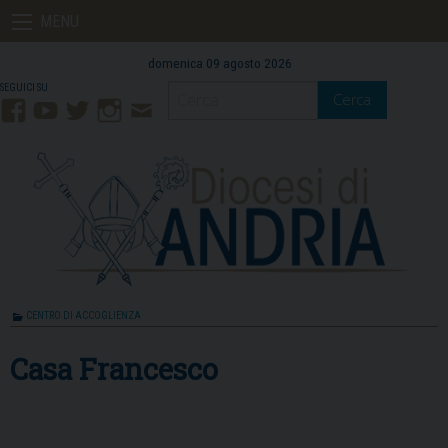
Skip
MENU
to
content
domenica 09 agosto 2026
Cerca
Facebook
YouTube
Twitter
Instagram
Contatti
Mail
CENTRO DI ACCOGLIENZA
Casa Francesco