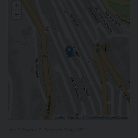
+
−
Leaflet
| Map data ©
OpenStreetMap
contributors
Vico II Spineto, 2 - Minervino Murge BT