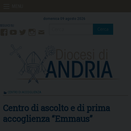
Skip
MENU
to
content
domenica 09 agosto 2026
Cerca
Facebook
YouTube
Twitter
Instagram
Contatti
Mail
CENTRO DI ACCOGLIENZA
Centro di ascolto e di prima
accoglienza “Emmaus”