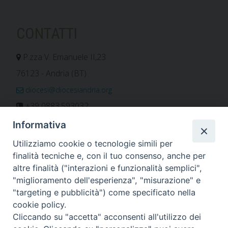
CONTATTI
P.zza V. Emanuele II,23
76123 - Andria (BT)
diocesi@diocesiandria.org
+39 0883.593032
+39 0883.592596
Informativa
ORARIO E CALENDARI
Utilizziamo cookie o tecnologie simili per
finalità tecniche e, con il tuo consenso, anche per
altre finalità ("interazioni e funzionalità semplici",
Orari uffici
"miglioramento dell'esperienza", "misurazione" e
Calendario diocesano
"targeting e pubblicità") come specificato nella
Orario messe
cookie policy.
Cliccando su "accetta" acconsenti all'utilizzo dei