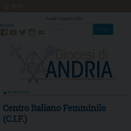
Skip
MENU
to
content
lunedì 10 agosto 2026
Cerca
Facebook
YouTube
Twitter
Instagram
Contatti
Mail
AGGREGAZIONE
Centro Italiano Femminile
(C.I.F.)