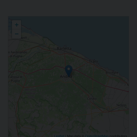
Centro Italiano Femminile (C.I.F.)
+
−
Leaflet
| Map data ©
OpenStreetMap
contributors