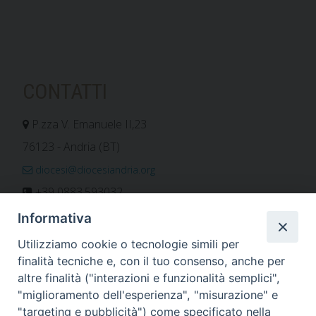
CONTATTI
P.zza V. Emanuele II,23
76123 - Andria (BT)
diocesi@diocesiandria.org
+39 0883.593032
+39 0883.592596
Informativa
ORARIO E CALENDARI
Utilizziamo cookie o tecnologie simili per
finalità tecniche e, con il tuo consenso, anche per
altre finalità ("interazioni e funzionalità semplici",
Orari uffici
"miglioramento dell'esperienza", "misurazione" e
Calendario diocesano
"targeting e pubblicità") come specificato nella