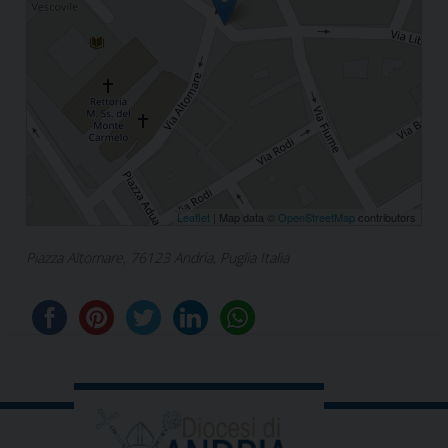
Leaflet
| Map data ©
OpenStreetMap
contributors
Piazza Altomare, 76123 Andria, Puglia Italia