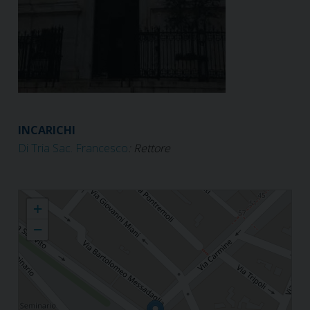
INCARICHI
Di Tria Sac. Francesco
: Rettore
Maria SS. dell' Altomare
+
−