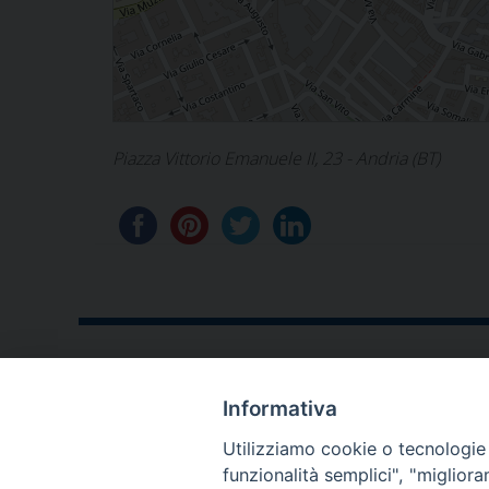
Piazza Vittorio Emanuele II, 23 - Andria (BT)
Informativa
CONTATTI
Utilizziamo cookie o tecnologie s
funzionalità semplici", "miglior