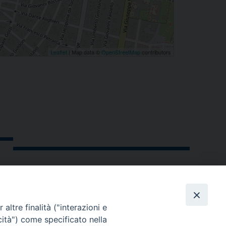
Leaflet
| Map data ©
OpenStreetMap
contributors
altre finalità ("interazioni e
cità") come specificato nella