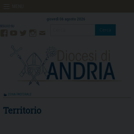
Skip
MENU
to
content
giovedì 06 agosto 2026
Cerca
Facebook
YouTube
Twitter
Instagram
Contatti
Mail
ZONA PASTORALE
Territorio