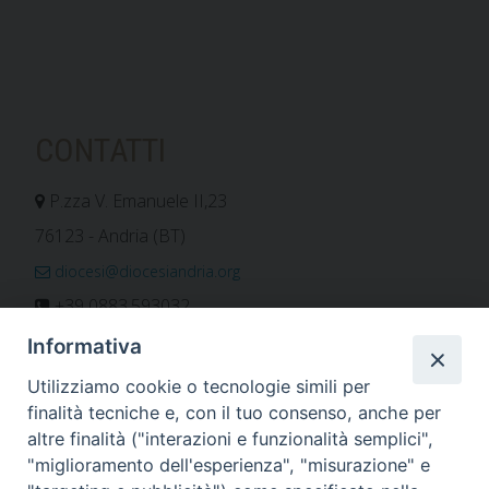
CONTATTI
P.zza V. Emanuele II,23
76123 - Andria (BT)
diocesi@diocesiandria.org
+39 0883.593032
+39 0883.592596
Informativa
ORARIO E CALENDARI
Utilizziamo cookie o tecnologie simili per
finalità tecniche e, con il tuo consenso, anche per
altre finalità ("interazioni e funzionalità semplici",
Orari uffici
"miglioramento dell'esperienza", "misurazione" e
Calendario diocesano