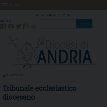
Skip
MENU
to
content
domenica 09 agosto 2026
Cerca
Facebook
YouTube
Twitter
Instagram
Contatti
Mail
CURIA VESCOVILE
Tribunale ecclesiastico
diocesano