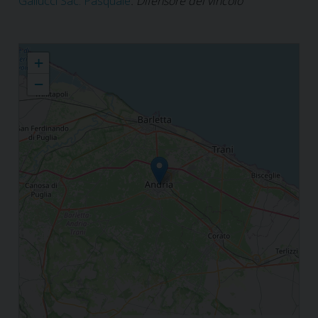
Gallucci Sac. Pasquale
: Difensore del vincolo
Tribunale ecclesiastico diocesano
+
−