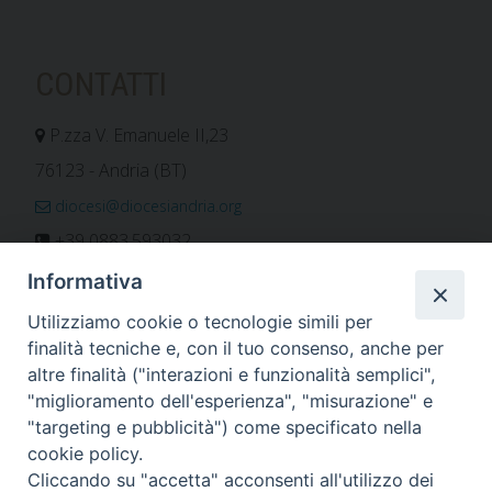
CONTATTI
P.zza V. Emanuele II,23
76123 - Andria (BT)
diocesi@diocesiandria.org
+39 0883.593032
+39 0883.592596
Informativa
ORARIO E CALENDARI
Utilizziamo cookie o tecnologie simili per
finalità tecniche e, con il tuo consenso, anche per
altre finalità ("interazioni e funzionalità semplici",
Orari uffici
"miglioramento dell'esperienza", "misurazione" e
Calendario diocesano
"targeting e pubblicità") come specificato nella
Orario messe
cookie policy.
Cliccando su "accetta" acconsenti all'utilizzo dei