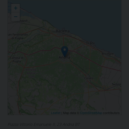
Ufficio legati - Cassa diocesana
+
−
Leaflet
| Map data ©
OpenStreetMap
contributors
Piazza Vittorio Emanuele II, 23 Andria BT