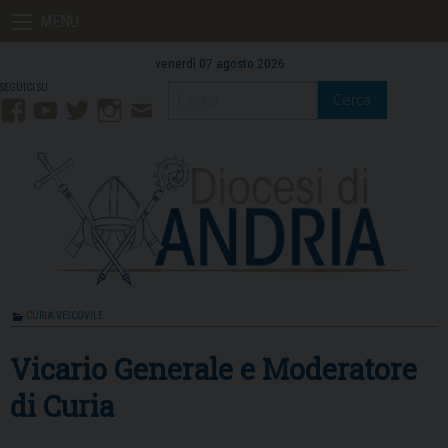
Skip
MENU
to
content
venerdì 07 agosto 2026
Cerca
Facebook
YouTube
Twitter
Instagram
Contatti
Mail
CURIA VESCOVILE
Vicario Generale e Moderatore
di Curia