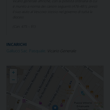
Vicario generale affinché, con la potestà ordinaria di cui
è munito a norma dei canoni seguenti (476-481), presti
il suo aiuto al Vescovo stesso nel governo di tutta la
diocesi.
(Can. 475 – §1)
INCARICHI
Gallucci Sac. Pasquale
: Vicario Generale
Vicario Generale e Moderatore di Curia
+
−