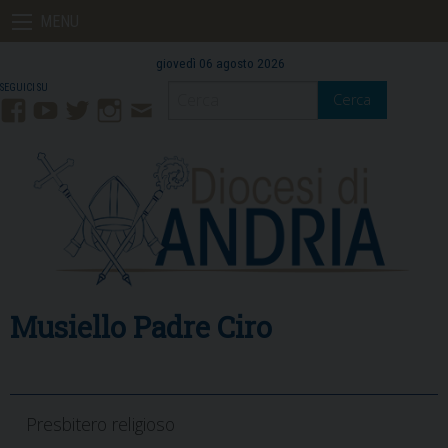
Skip
MENU
to
content
giovedì 06 agosto 2026
Cerca
Facebook
YouTube
Twitter
Instagram
Contatti
Mail
Musiello Padre Ciro
Presbitero religioso