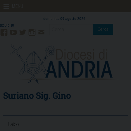
Skip
MENU
to
content
domenica 09 agosto 2026
Cerca
Facebook
YouTube
Twitter
Instagram
Contatti
Mail
Suriano Sig. Gino
Laico