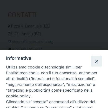
CONTATTI
P.zza V. Emanuele II,23
76123 - Andria (BT)
diocesi@diocesiandria.org
+39 0883.593032
+39 0883.592596
Informativa
ORARIO E CALENDARI
Utilizziamo cookie o tecnologie simili per
finalità tecniche e, con il tuo consenso, anche per
altre finalità ("interazioni e funzionalità semplici",
Orari uffici
"miglioramento dell'esperienza", "misurazione" e
Calendario diocesano
"targeting e pubblicità") come specificato nella
Orario messe
cookie policy.
Cliccando su "accetta" acconsenti all'utilizzo dei
cookie. Cliccando su "personalizza" puoi avere