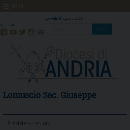
Skip
MENU
to
content
giovedì 06 agosto 2026
Cerca
Facebook
YouTube
Twitter
Instagram
Contatti
Mail
Lomuscio Sac. Giuseppe
Presbitero defunto