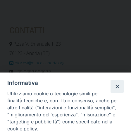
CONTATTI
P.zza V. Emanuele II,23
76123 - Andria (BT)
diocesi@diocesiandria.org
+39 0883.593032
+39 0883.592596
Informativa
ORARIO E CALENDARI
Utilizziamo cookie o tecnologie simili per
finalità tecniche e, con il tuo consenso, anche per
altre finalità ("interazioni e funzionalità semplici",
Orari uffici
"miglioramento dell'esperienza", "misurazione" e
Calendario diocesano
"targeting e pubblicità") come specificato nella
Orario messe
cookie policy.