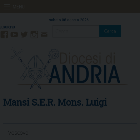
Skip
MENU
to
content
sabato 08 agosto 2026
Cerca
Facebook
YouTube
Twitter
Instagram
Contatti
Mail
Mansi S.E.R. Mons. Luigi
Vescovo