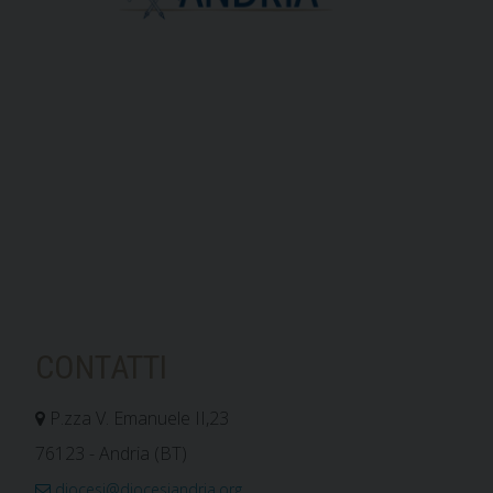
CONTATTI
P.zza V. Emanuele II,23
76123 - Andria (BT)
diocesi@diocesiandria.org