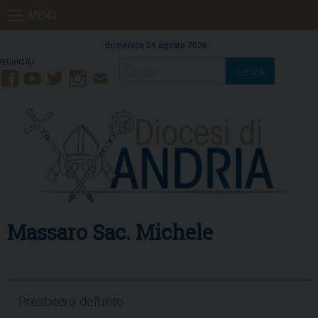
Skip
MENU
to
content
domenica 09 agosto 2026
Cerca
Facebook
YouTube
Twitter
Instagram
Contatti
Mail
Massaro Sac. Michele
Presbitero defunto