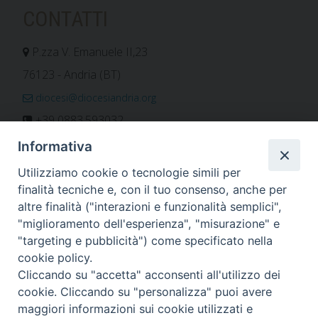
CONTATTI
P.zza V. Emanuele II,23
76123 - Andria (BT)
diocesi@diocesiandria.org
+39 0883.593032
+39 0883.592596
Informativa
ORARIO E CALENDARI
Utilizziamo cookie o tecnologie simili per
finalità tecniche e, con il tuo consenso, anche per
altre finalità ("interazioni e funzionalità semplici",
Orari uffici
"miglioramento dell'esperienza", "misurazione" e
Calendario diocesano
"targeting e pubblicità") come specificato nella
Orario messe
cookie policy.
Cliccando su "accetta" acconsenti all'utilizzo dei
cookie. Cliccando su "personalizza" puoi avere
maggiori informazioni sui cookie utilizzati e