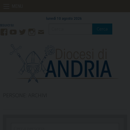
Skip
MENU
to
content
lunedì 10 agosto 2026
Cerca
Facebook
YouTube
Twitter
Instagram
Contatti
Mail
ARCHIVI