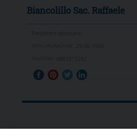
Biancolillo Sac. Raffaele
Presbitero diocesano
29-06-1966
DATA ORDINAZIONE:
0883613262
TELEFONO:
CONTATTI