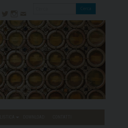
Cerca
ook
ouTube
Twitter
Instagram
Contatti
Mail
LISTICA
DOWNLOAD
CONTATTI