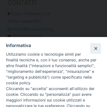
CONTATTI
P.zza V. Emanuele II,23
76123 - Andria (BT)
diocesi@diocesiandria.org
+39 0883.593032
+39 0883.592596
Informativa
ORARIO E CALENDARI
Utilizziamo cookie o tecnologie simili per
finalità tecniche e, con il tuo consenso, anche per
altre finalità ("interazioni e funzionalità semplici",
Orari uffici
"miglioramento dell'esperienza", "misurazione" e
Calendario diocesano
"targeting e pubblicità") come specificato nella
Orario messe
cookie policy.
Cliccando su "accetta" acconsenti all'utilizzo dei
cookie. Cliccando su "personalizza" puoi avere
maggiori informazioni sui cookie utilizzati e
Per invio di comunicati, notizie e segnalazioni scrivere a:
personalizzare le tue preferenze. Cliccando su