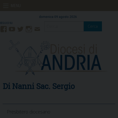
Skip
MENU
to
content
domenica 09 agosto 2026
Cerca
Facebook
YouTube
Twitter
Instagram
Contatti
Mail
Di Nanni Sac. Sergio
Presbitero diocesano