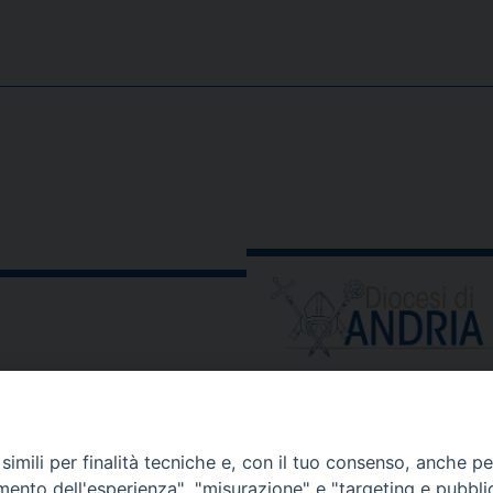
ORARIO E CALENDARI
Orari uffici
imili per finalità tecniche e, con il tuo consenso, anche per 
Calendario diocesano
amento dell'esperienza", "misurazione" e "targeting e pubbli