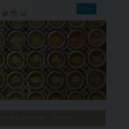
Cerca
ook
ouTube
Twitter
Instagram
Contatti
Mail
LISTICA
DOWNLOAD
CONTATTI