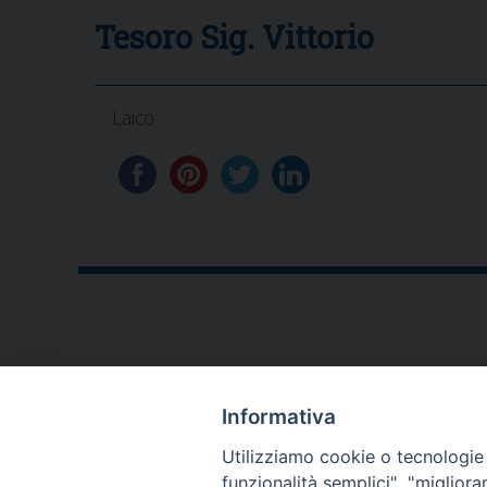
Tesoro Sig. Vittorio
Laico
CONTATTI
Informativa
P.zza V. Emanuele II,23
Utilizziamo cookie o tecnologie s
76123 - Andria (BT)
funzionalità semplici", "miglior