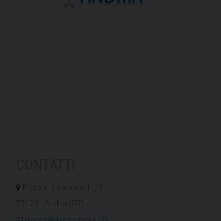
CONTATTI
P.zza V. Emanuele II,23
76123 - Andria (BT)
diocesi@diocesiandria.org