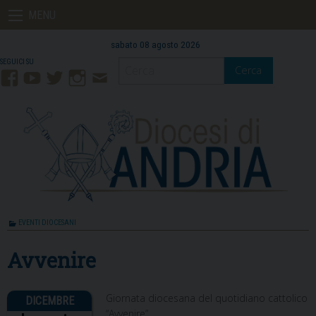
Skip
MENU
to
content
sabato 08 agosto 2026
Cerca
Facebook
YouTube
Twitter
Instagram
Contatti
Mail
EVENTI DIOCESANI
Avvenire
Giornata diocesana del quotidiano cattolico
“Avvenire”